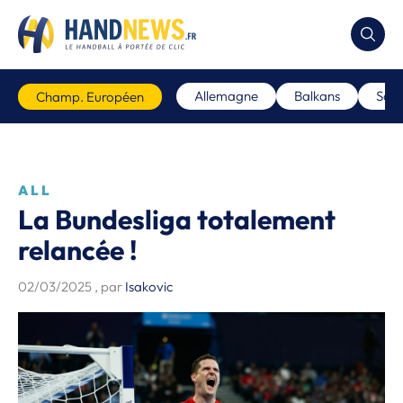
Allemagne
Balkans
Scan
Champ. Européen
ALL
La Bundesliga totalement
relancée !
02/03/2025
, par
Isakovic