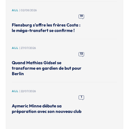
ALL
| 02/08/2026
19
Flensburg s'offre les frères Costa :
le méga-transfert se confirme !
ALL
| 27/07/2026
13
Quand Mathias Gidsel se
transforme en gardien de but pour
Berlin
ALL
| 22/07/2026
1
Aymeric Minne débute sa
préparation avec son nouveau club