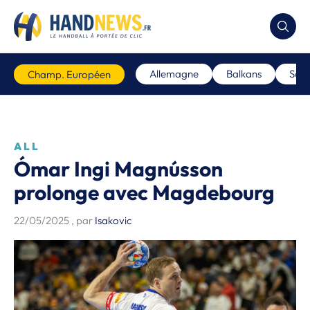
Allemagne
Balkans
Scan
Champ. Européen
ALL
Ómar Ingi Magnússon
prolonge avec Magdebourg
22/05/2025
, par
Isakovic