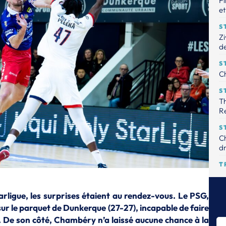
Fi
et
S
Zi
de
S
Ch
S
Th
R
S
Ch
dr
T
Le
tr
arligue, les surprises étaient au rendez-vous. Le PSG,
S
 sur le parquet de Dunkerque (27-27), incapable de faire
Th
. De son côté, Chambéry n’a laissé aucune chance à la
pr