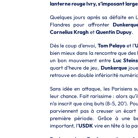
lanterne rouge Ivry, s’imposant larg
Quelques jours après sa défaite en 
Flandres pour affronter
Dunkerqu
Cornelius Kragh
et
Quentin Dupuy
.
Dès le coup d’envoi,
Tom Pelayo
et l’
bien mieux dans la rencontre que des Pa
un bon mouvement entre
Luc Steins
quart d’heure de jeu,
Dunkerque
joue
retrouve en double infériorité numériqu
Sans idée en attaque, les Parisiens 
leur chance. Fait rarissime : alors qu’
n’a inscrit que cinq buts (8-5, 20’). 
parviennent pas à creuser un écart p
première période. Grâce à une be
important, l’
USDK
vire en tête à la p