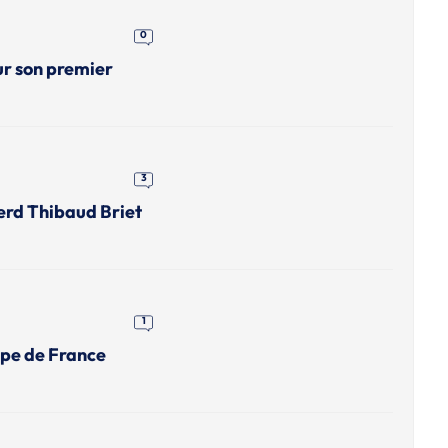
0
ur son premier
3
erd Thibaud Briet
1
upe de France