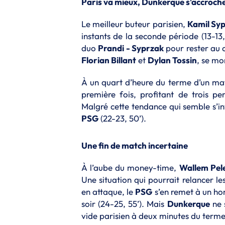
Paris va mieux, Dunkerque s'accroch
Le meilleur buteur parisien,
Kamil Sy
instants de la seconde période (13-13
duo
Prandi - Syprzak
pour rester au co
Florian Billant
et
Dylan Tossin
, se mo
À un quart d’heure du terme d’un mat
première fois, profitant de trois pe
Malgré cette tendance qui semble s’i
PSG
(22-23, 50’).
Une fin de match incertaine
À l’aube du money-time,
Wallem Pel
Une situation qui pourrait relancer 
en attaque, le
PSG
s’en remet à un h
soir (24-25, 55’). Mais
Dunkerque
ne 
vide parisien à deux minutes du terme 