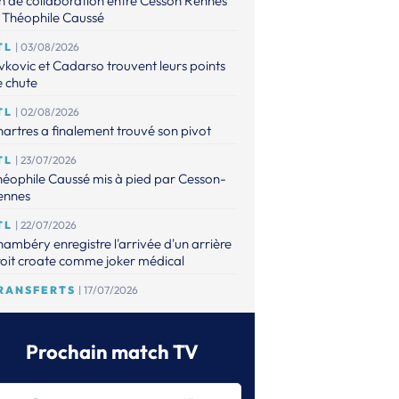
n de collaboration entre Cesson Rennes
 Théophile Caussé
TL
| 03/08/2026
vkovic et Cadarso trouvent leurs points
 chute
TL
| 02/08/2026
artres a finalement trouvé son pivot
TL
| 23/07/2026
éophile Caussé mis à pied par Cesson-
ennes
TL
| 22/07/2026
ambéry enregistre l'arrivée d'un arrière
oit croate comme joker médical
RANSFERTS
| 17/07/2026
 point sur les mises à jour de l'espace
ansferts
Prochain match TV
TL
| 16/07/2026
éophile Caussé placé en détention
ovisoire pour des faits de violences