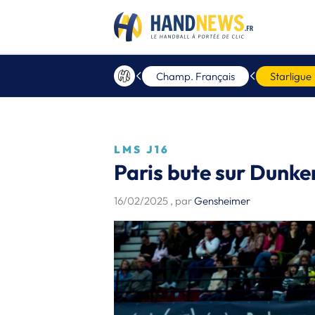
Champ. Français
Starligue
LMS J16
Paris bute sur Dunk
16/02/2025
, par
Gensheimer