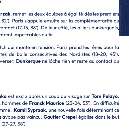
e
Dy
przak
, remet les deux équipes à égalité dès les premiers
S
, 32’). Paris s’appuie ensuite sur la complémentarité du
St
d
ntact (17-15, 38’). De leur côté, les ailiers dunkerquois,
ntrent impeccables au tir.
S
Al
ch qui monte en tension, Paris prend les rênes pour la
a
rtes de balle consécutives des Nordistes (18-20, 45’).
S
nverser,
Dunkerque
ne lâche rien et reste au contact du
Us
S
R
H
L
eka
est exclu après un coup au visage sur
Tom Pelayo
.
Le
les hommes de
Franck Maurice
(23-24, 53’). En difficulté
omme :
Kamil Syprzak
, une nouvelle fois déterminant ce
s’avoue pas vaincu.
Gautier Crepel
égalise dans le but
(27-27, 58’).