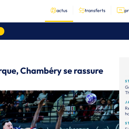
actus
transferts
p
erque, Chambéry se rassure
S
Gr
Th
J
R
ha
S