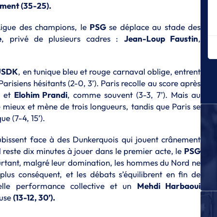
ha
ement (35-25).
S
Ligue des champions, le
PSG
se déplace au stade des
Gu
e
, privé de plusieurs cadres :
Jean-Loup Faustin
,
po
C
S
USDK
, en tunique bleu et rouge carnaval oblige, entrent
Ch
risiens hésitants (2-0, 3’). Paris recolle au score après
l'
et
Elohim Prandi
, comme souvent (3-3, 7’). Mais au
S
 mieux et mène de trois longueurs, tandis que Paris se
D
e (7-4, 15’).
p
S
subissent face à des Dunkerquois qui jouent crânement
Le
il reste dix minutes à jouer dans le premier acte, le
PSG
St
Pourtant, malgré leur domination, les hommes du Nord ne
S
lus conséquent, et les débats s’équilibrent en fin de
Ma
lle performance collective et un
Mehdi Harbaoui
l’
ause
(13-12, 30’).
cl
S