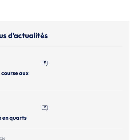
us d’actualités
11
a course aux
2
e en quarts
026