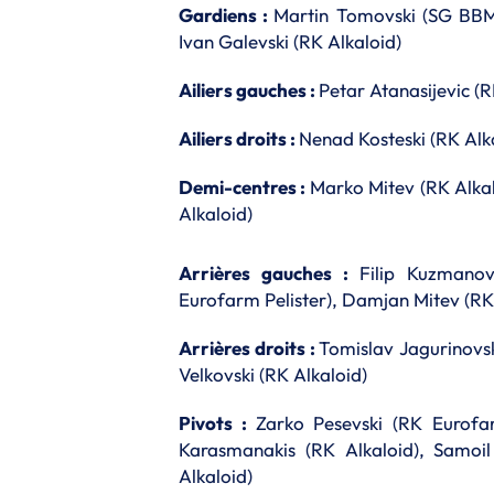
Gardiens :
Martin Tomovski (SG BBM B
Ivan Galevski (RK Alkaloid)
Ailiers gauches :
Petar Atanasijevic (
Ailiers droits :
Nenad Kosteski (RK Alka
Demi-centres :
Marko Mitev (RK Alkalo
Alkaloid)
Arrières gauches :
Filip Kuzmanov
Eurofarm Pelister), Damjan Mitev (RK
Arrières droits :
Tomislav Jagurinovsk
Velkovski (RK Alkaloid)
Pivots :
Zarko Pesevski (RK Eurofar
Karasmanakis (RK Alkaloid), Samoil 
Alkaloid)