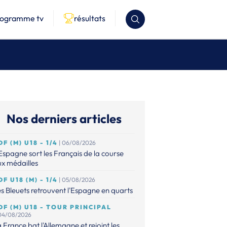
rogramme tv
résultats
Nos derniers articles
DF (M) U18 - 1/4
| 06/08/2026
Espagne sort les Français de la course
x médailles
DF U18 (M) - 1/4
| 05/08/2026
s Bleuets retrouvent l'Espagne en quarts
DF (M) U18 - TOUR PRINCIPAL
 04/08/2026
 France bat l'Allemagne et rejoint les