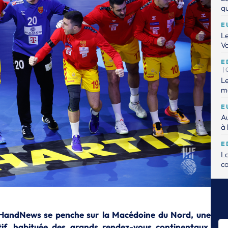
qu
E
Le
Va
E
|
Le
mo
E
Au
à 
E
L
c
E
Le
E
, HandNews se penche sur la Macédoine du Nord, une
Dé
if, habituée des grands rendez-vous continentaux.