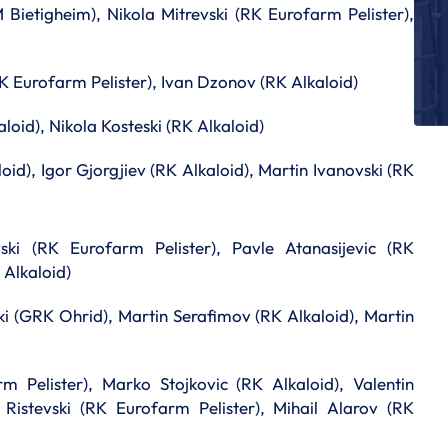
ietigheim), Nikola Mitrevski (RK Eurofarm Pelister),
E
La
po
RK Eurofarm Pelister), Ivan Dzonov (RK Alkaloid)
E
Le
loid), Nikola Kosteski (RK Alkaloid)
Po
id), Igor Gjorgjiev (RK Alkaloid), Martin Ivanovski (RK
E
Qu
E
Le
ski (RK Eurofarm Pelister), Pavle Atanasijevic (RK
N
 Alkaloid)
ma
i (GRK Ohrid), Martin Serafimov (RK Alkaloid), Martin
m Pelister), Marko Stojkovic (RK Alkaloid), Valentin
Ristevski (RK Eurofarm Pelister), Mihail Alarov (RK