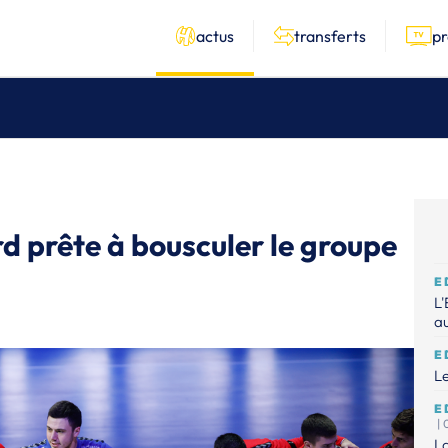
actus
transferts
p
 prête à bousculer le groupe
E
L'
au
E
Le
E
|
La