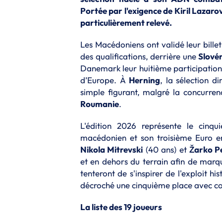
Portée par l'exigence de Kiril Lazarov
particulièrement relevé.
Les Macédoniens ont validé leur bill
des qualifications, derrière une
Slové
Danemark leur huitième participation
d’Europe. À
Herning
, la sélection d
simple figurant, malgré la concurre
Roumanie
.
L'édition 2026 représente le cin
macédonien et son troisième Euro en
Nikola Mitrevski
(40 ans) et
Žarko P
et en dehors du terrain afin de marqu
tenteront de s'inspirer de l'exploit hi
décroché une cinquième place avec 
La liste des 19 joueurs