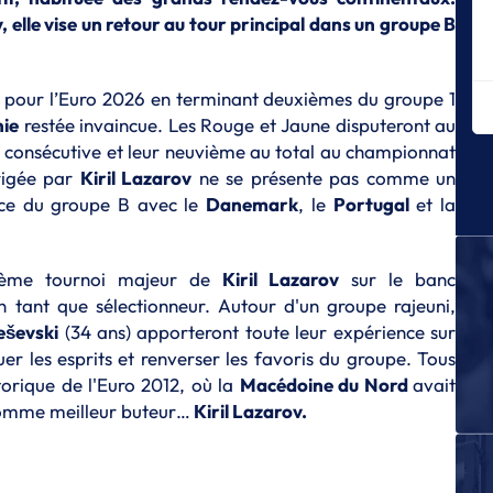
m
, elle vise un retour au tour principal dans un groupe B
E
Le
F
et pour l’Euro 2026 en terminant deuxièmes du groupe 1
E
nie
restée invaincue. Les Rouge et Jaune disputeront au
La
 consécutive et leur neuvième au total au championnat
irigée par
Kiril Lazarov
ne se présente pas comme un
E
Le
nce du groupe B avec le
Danemark
, le
Portugal
et la
E
Le
quième tournoi majeur de
Kiril Lazarov
sur le banc
de
 tant que sélectionneur. Autour d'un groupe rajeuni,
E
eševski
(34 ans) apporteront toute leur expérience sur
Le
er les esprits et renverser les favoris du groupe.
Tous
E
storique de l'Euro 2012, où la
Macédoine du Nord
avait
Le
comme meilleur buteur…
Kiril Lazarov.
E
Ti
ar