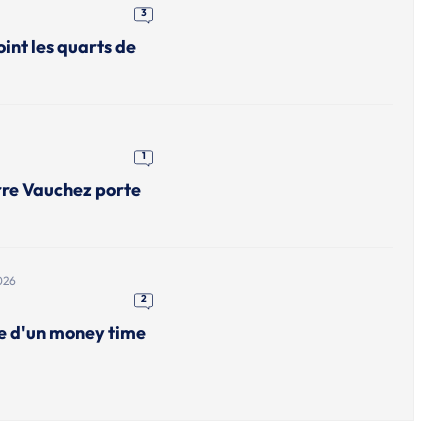
3
int les quarts de
1
rre Vauchez porte
026
2
me d'un money time