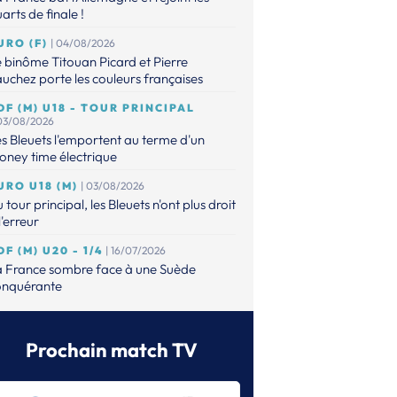
arts de finale !
URO (F)
| 04/08/2026
 binôme Titouan Picard et Pierre
uchez porte les couleurs françaises
DF (M) U18 - TOUR PRINCIPAL
 03/08/2026
s Bleuets l'emportent au terme d'un
ney time électrique
URO U18 (M)
| 03/08/2026
 tour principal, les Bleuets n'ont plus droit
l'erreur
DF (M) U20 - 1/4
| 16/07/2026
a France sombre face à une Suède
onquérante
URO (M) U20
| 14/07/2026
s Bleuets contre la Suède en quarts !
Prochain match TV
DF (M) - U20
| 14/07/2026
faits, les Bleuets n'ont plus leur destin en