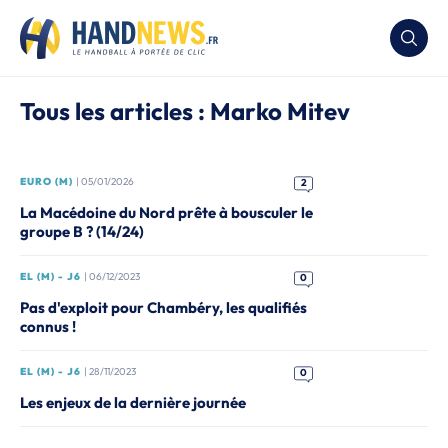
Tous les articles : Marko Mitev
EURO (M)
| 05/01/2026
2
La Macédoine du Nord prête à bousculer le
groupe B ? (14/24)
EL (M) - J6
| 06/12/2023
0
Pas d'exploit pour Chambéry, les qualifiés
connus !
EL (M) - J6
| 28/11/2023
0
Les enjeux de la dernière journée