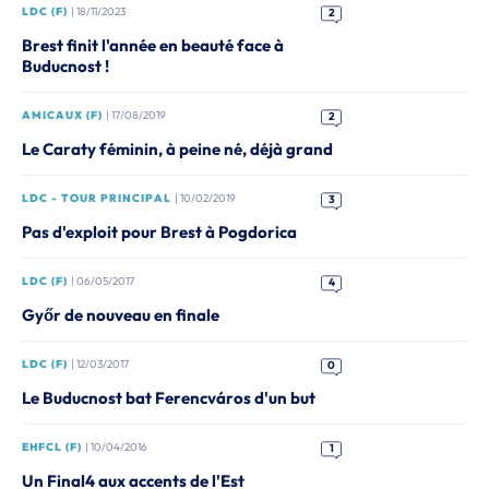
LDC (F)
| 18/11/2023
2
Brest finit l'année en beauté face à
Buducnost !
AMICAUX (F)
| 17/08/2019
2
Le Caraty féminin, à peine né, déjà grand
LDC - TOUR PRINCIPAL
| 10/02/2019
3
Pas d'exploit pour Brest à Pogdorica
LDC (F)
| 06/05/2017
4
Győr de nouveau en finale
LDC (F)
| 12/03/2017
0
Le Buducnost bat Ferencváros d'un but
EHFCL (F)
| 10/04/2016
1
Un Final4 aux accents de l'Est