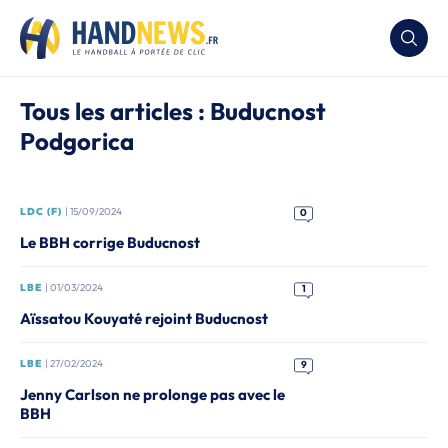
Tous les articles : Buducnost
Podgorica
LDC (F)
| 15/09/2024
0
Le BBH corrige Buducnost
LBE
| 01/03/2024
1
Aïssatou Kouyaté rejoint Buducnost
LBE
| 27/02/2024
9
Jenny Carlson ne prolonge pas avec le
BBH