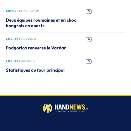
EHFCL (F)
| 29/02/2016
0
Deux équipes roumaines et un choc
hongrois en quarts
LDC (F)
| 09/05/2015
4
Podgorica renverse le Vardar
LDC (F)
| 18/03/2015
0
Statistiques du tour principal