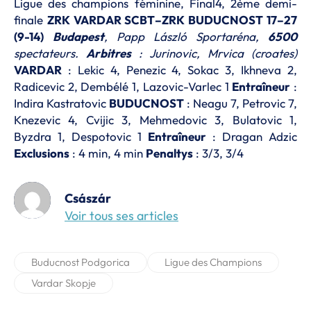
Ligue des champions féminine, Final4, 2ème demi-
finale
ZRK VARDAR SCBT–ZRK BUDUCNOST 17–27
(9-14)
Budapest
, Papp László Sportaréna,
6500
spectateurs.
Arbitres
: Jurinovic, Mrvica (croates)
VARDAR
: Lekic 4, Penezic 4, Sokac 3, Ikhneva 2,
Radicevic 2, Dembélé 1, Lazovic-Varlec 1
Entraîneur
:
Indira Kastratovic
BUDUCNOST
: Neagu 7, Petrovic 7,
Knezevic 4, Cvijic 3, Mehmedovic 3, Bulatovic 1,
Byzdra 1, Despotovic 1
Entraîneur
: Dragan Adzic
Exclusions
: 4 min, 4 min
Penaltys
: 3/3, 3/4
Császár
Voir tous ses articles
Buducnost Podgorica
Ligue des Champions
Vardar Skopje