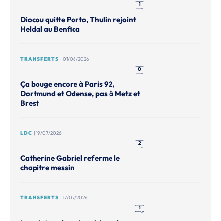
1
Diocou quitte Porto, Thulin rejoint
Heldal au Benfica
TRANSFERTS
| 01/08/2026
0
Ça bouge encore à Paris 92,
Dortmund et Odense, pas à Metz et
Brest
LDC
| 19/07/2026
2
Catherine Gabriel referme le
chapitre messin
TRANSFERTS
| 17/07/2026
1