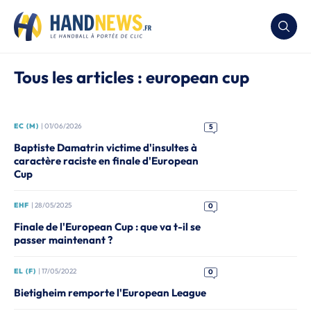
Tous les articles : european cup
EC (M)
| 01/06/2026
5
Baptiste Damatrin victime d'insultes à
caractère raciste en finale d'European
Cup
EHF
| 28/05/2025
0
Finale de l'European Cup : que va t-il se
passer maintenant ?
EL (F)
| 17/05/2022
0
Bietigheim remporte l'European League