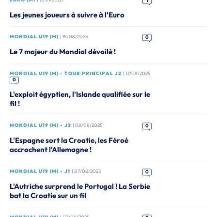
1
Les jeunes joueurs à suivre à l'Euro
MONDIAL U19 (M)
| 18/08/2025
0
Le 7 majeur du Mondial dévoilé !
MONDIAL U19 (M) - TOUR PRINCIPAL J2
| 13/08/2025
0
L'exploit égyptien, l'Islande qualifiée sur le
fil !
MONDIAL U19 (M) - J2
| 08/08/2025
0
L'Espagne sort la Croatie, les Féroé
accrochent l'Allemagne !
MONDIAL U19 (M) - J1
| 07/08/2025
0
L'Autriche surprend le Portugal ! La Serbie
bat la Croatie sur un fil