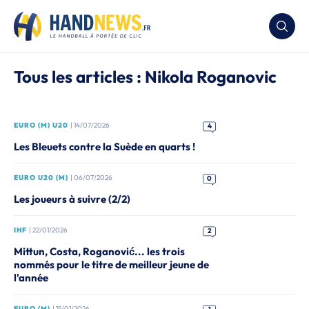
Tous les articles : Nikola Roganovic
EURO (M) U20
| 14/07/2026
4
Les Bleuets contre la Suède en quarts !
EURO U20 (M)
| 06/07/2026
0
Les joueurs à suivre (2/2)
IHF
| 22/01/2026
2
Mittun, Costa, Roganović... les trois
nommés pour le titre de meilleur jeune de
l'année
EURO (M)
| 15/01/2026