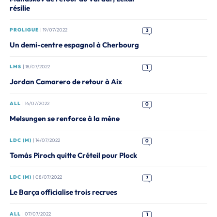
résilie
PROLIGUE
| 19/07/2022
3
Un demi-centre espagnol à Cherbourg
LMS
| 18/07/2022
1
Jordan Camarero de retour à Aix
ALL
| 14/07/2022
0
Melsungen se renforce à la mène
LDC (M)
| 14/07/2022
0
Tomás Piroch quitte Créteil pour Plock
LDC (M)
| 08/07/2022
7
Le Barça officialise trois recrues
ALL
| 07/07/2022
1