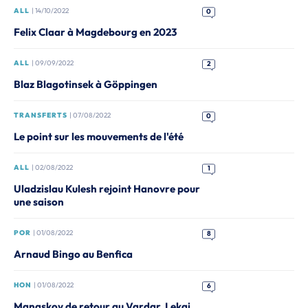
ALL
| 14/10/2022
0
Felix Claar à Magdebourg en 2023
ALL
| 09/09/2022
2
Blaz Blagotinsek à Göppingen
TRANSFERTS
| 07/08/2022
0
Le point sur les mouvements de l'été
ALL
| 02/08/2022
1
Uladzislau Kulesh rejoint Hanovre pour
une saison
POR
| 01/08/2022
8
Arnaud Bingo au Benfica
HON
| 01/08/2022
6
Manaskov de retour au Vardar, Lekai