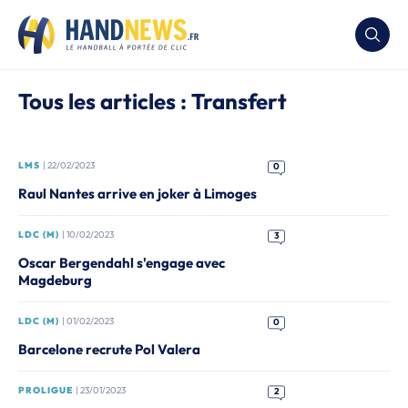
Tous les articles : Transfert
LMS
| 22/02/2023
0
Raul Nantes arrive en joker à Limoges
LDC (M)
| 10/02/2023
3
Oscar Bergendahl s'engage avec
Magdeburg
LDC (M)
| 01/02/2023
0
Barcelone recrute Pol Valera
PROLIGUE
| 23/01/2023
2