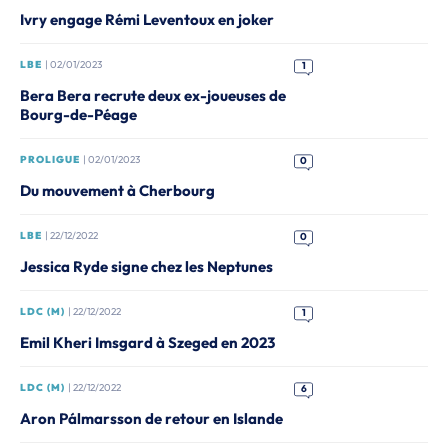
Ivry engage Rémi Leventoux en joker
LBE
| 02/01/2023
1
Bera Bera recrute deux ex-joueuses de
Bourg-de-Péage
PROLIGUE
| 02/01/2023
0
Du mouvement à Cherbourg
LBE
| 22/12/2022
0
Jessica Ryde signe chez les Neptunes
LDC (M)
| 22/12/2022
1
Emil Kheri Imsgard à Szeged en 2023
LDC (M)
| 22/12/2022
6
Aron Pálmarsson de retour en Islande