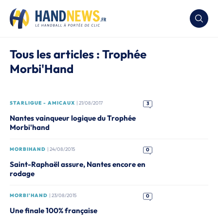
Tous les articles : Trophée
Morbi'Hand
STARLIGUE - AMICAUX
| 21/08/2017
3
Nantes vainqueur logique du Trophée
Morbi'hand
MORBIHAND
| 24/08/2015
0
Saint-Raphaël assure, Nantes encore en
rodage
MORBI'HAND
| 23/08/2015
0
Une finale 100% française