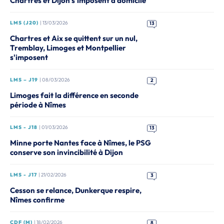
Chartres et Dijon s'imposent à domicile
LMS (J20)
| 13/03/2026
13
Chartres et Aix se quittent sur un nul,
Tremblay, Limoges et Montpellier
s'imposent
LMS – J19
| 08/03/2026
2
Limoges fait la différence en seconde
période à Nîmes
LMS - J18
| 01/03/2026
13
Minne porte Nantes face à Nîmes, le PSG
conserve son invincibilité à Dijon
LMS - J17
| 21/02/2026
3
Cesson se relance, Dunkerque respire,
Nîmes confirme
CDF (M)
| 18/02/2026
8