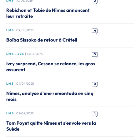
LMS
| 10/05/2025
2
Rebichon et Tobie de Nîmes annoncent
leur retraite
LMS
| 09/05/2025
4
Boïba Sissoko de retour à Créteil
LMS - J23
| 12/04/2025
5
Ivry surprend, Cesson se relance, les gros
assurent
LMS
| 04/04/2025
0
Nîmes, analyse d'une remontada en cinq
mois
LMS
| 02/04/2025
1
Tom Poyet quitte Nîmes et s’envole vers la
Suède