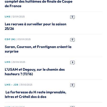
complet des huitièmes de finale de Coupe
de France
LMS
| 12/09/2025
0
Les recrues à surveiller pour la saison
25/26
CDF (M)
| 03/09/2025
0
Saran, Cournon, et Frontignan créent la
surprise
LMS
| 25/08/2025
6
L'USAM et Degouy, sur le chemin des
hauteurs ? (11/16)
LMS - J28
| 31/05/2025
0
La forteresse du H reste imprenable,
Istres et Créteil dos à dos