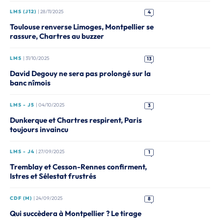
LMS (J12)
| 28/11/2025
4
Toulouse renverse Limoges, Montpellier se
rassure, Chartres au buzzer
LMS
| 31/10/2025
13
David Degouy ne sera pas prolongé sur la
banc nîmois
LMS - J5
| 04/10/2025
3
Dunkerque et Chartres respirent, Paris
toujours invaincu
LMS - J4
| 27/09/2025
1
Tremblay et Cesson-Rennes confirment,
Istres et Sélestat frustrés
CDF (M)
| 24/09/2025
8
Qui succèdera à Montpellier ? Le tirage