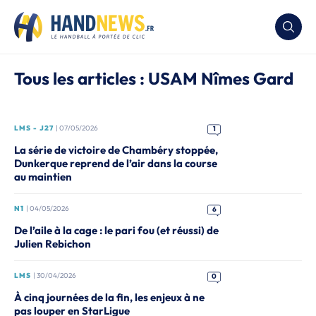
Tous les articles : USAM Nîmes Gard
LMS - J27
| 07/05/2026
1
La série de victoire de Chambéry stoppée,
Dunkerque reprend de l’air dans la course
au maintien
N1
| 04/05/2026
6
De l’aile à la cage : le pari fou (et réussi) de
Julien Rebichon
LMS
| 30/04/2026
0
À cinq journées de la fin, les enjeux à ne
pas louper en StarLigue