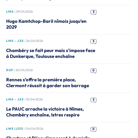
LMS
| 29/04/2026
3
Hugo Kamtchop-Baril nîmois jusqu’en
2029
LMS - J25
| 26/04/2026
5
Chambéry se fait peur mais s'impose face
à Dunkerque, Toulouse enchaîne
D2F
| 20/04/2026
0
Rennes s’offre la première place,
Clermont réussit à garder son barrage
LMS - J23
| 10/04/2026
5
Le PAUC arrache la victoire à Nîmes,
Chambéry enchaîne, Istres respire
LMS (J23)
| 04/04/2026
0