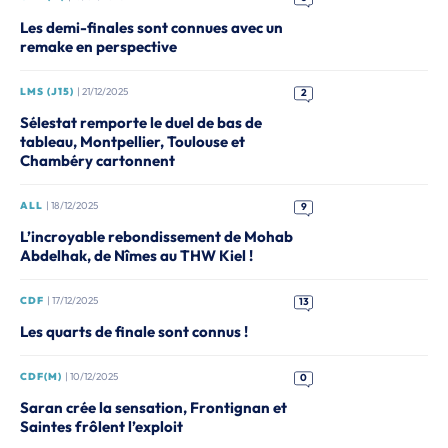
Les demi-finales sont connues avec un
remake en perspective
LMS (J15)
| 21/12/2025
2
Sélestat remporte le duel de bas de
tableau, Montpellier, Toulouse et
Chambéry cartonnent
ALL
| 18/12/2025
9
L’incroyable rebondissement de Mohab
Abdelhak, de Nîmes au THW Kiel !
CDF
| 17/12/2025
13
Les quarts de finale sont connus !
CDF(M)
| 10/12/2025
0
Saran crée la sensation, Frontignan et
Saintes frôlent l’exploit