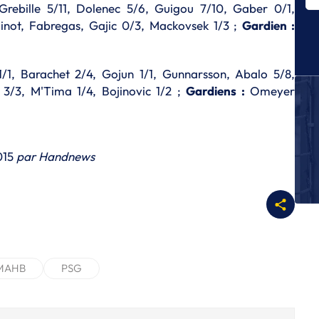
Grebille 5/11, Dolenec 5/6, Guigou 7/10, Gaber 0/1,
Dy
minot, Fabregas, Gajic 0/3, Mackovsek 1/3 ;
Gardien :
S
St
d
1/1, Barachet 2/4, Gojun 1/1, Gunnarsson, Abalo 5/8,
 3/3, M'Tima 1/4, Bojinovic 1/2 ;
Gardiens :
Omeyer
S
Al
a
S
015
par
Handnews
Us
S
R
H
L
Le
MAHB
PSG