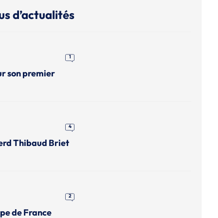
us d’actualités
1
ur son premier
4
erd Thibaud Briet
2
upe de France