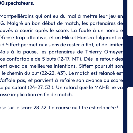
500 spectateurs.
ha
S
ontpelliérains qui ont eu du mal à mettre leur jeu en
Gu
SG. Malgré un bon début de match, les partenaires de
po
trouvés à courir après le score. La faute à un nombre
C
défense trop attentive, et un Mikkel Hansen fulgurant en
S
 Siffert permet aux siens de rester à flot, et de limiter
Ch
 Mais à la pause, les partenaires de Thierry Omeyer
l'
ce confortable de 5 buts (12-17, MT). Dès le retour des
S
nent avec de meilleures intentions. Siffert poursuit son
D
in le chemin du but (22-22, 43'). Le match est relancé est
p
s'affole pas, et parvient à refaire son avance au score
S
e percutant (24-27, 53'). Un retard que le MAHB ne va
Le
sse implication en fin de match.
St
S
se sur le score 28-32. La course au titre est relancée !
Ma
l’
cl
S