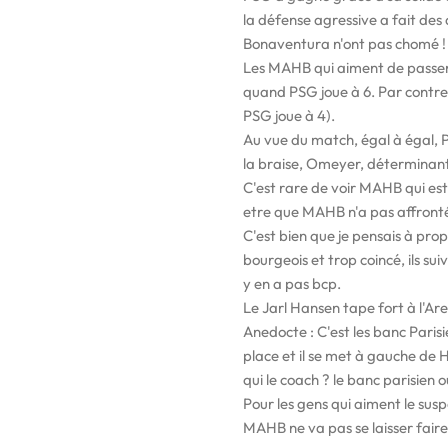
la défense agressive a fait des
Bonaventura n'ont pas chomé !
Les MAHB qui aiment de passer 
quand PSG joue à 6. Par contre
PSG joue à 4).
Au vue du match, égal à égal
la braise, Omeyer, déterminan
C'est rare de voir MAHB qui est
etre que MAHB n'a pas affront
C'est bien que je pensais à prop
bourgeois et trop coincé, ils sui
y en a pas bcp.
Le Jarl Hansen tape fort à l'Ar
Anedocte : C'est les banc Pari
place et il se met à gauche de 
qui le coach ? le banc parisien
Pour les gens qui aiment le susp
MAHB ne va pas se laisser fair