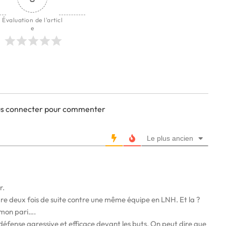
Évaluation de l'articl
e
ous connecter pour commenter
Le plus ancien
r.
re deux fois de suite contre une même équipe en LNH. Et la ?
 mon pari….
éfense agressive et efficace devant les buts. On peut dire que