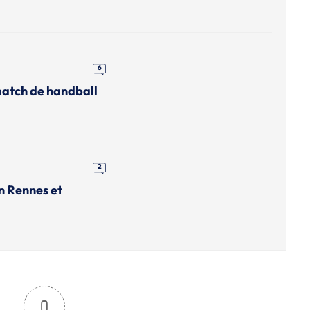
6
match de handball
2
n Rennes et
0