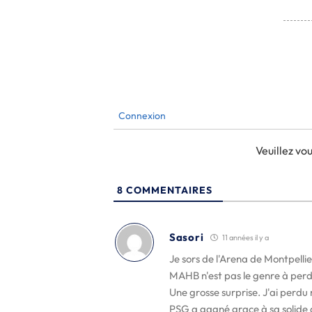
Connexion
Veuillez v
8
COMMENTAIRES
Sasori
11 années il y a
Je sors de l'Arena de Montpellie
MAHB n'est pas le genre à perd
Une grosse surprise. J'ai perdu
PSG a gagné grace à sa solide d