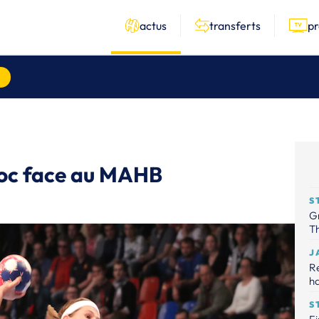
actus
transferts
p
hoc face au MAHB
S
Gr
Th
J
R
ha
S