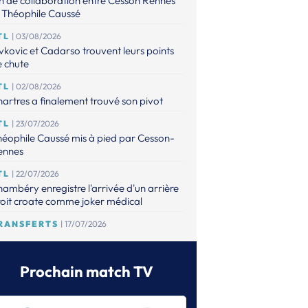
n de collaboration entre Cesson Rennes
 Théophile Caussé
TL
| 03/08/2026
vkovic et Cadarso trouvent leurs points
 chute
TL
| 02/08/2026
artres a finalement trouvé son pivot
TL
| 23/07/2026
éophile Caussé mis à pied par Cesson-
ennes
TL
| 22/07/2026
ambéry enregistre l'arrivée d'un arrière
oit croate comme joker médical
RANSFERTS
| 17/07/2026
 point sur les mises à jour de l'espace
ansferts
Prochain match TV
TL
| 16/07/2026
éophile Caussé placé en détention
ovisoire pour des faits de violences