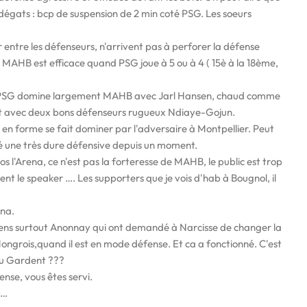
 dégats : bcp de suspension de 2 min coté PSG. Les soeurs
entre les défenseurs, n'arrivent pas à perforer la défense
 MAHB est efficace quand PSG joue à 5 ou à 4 ( 15è à la 18ème,
, PSG domine largement MAHB avec Jarl Hansen, chaud comme
t avec deux bons défenseurs rugueux Ndiaye-Gojun.
 en forme se fait dominer par l'adversaire à Montpellier. Peut
é une très dure défensive depuis un moment.
os l'Arena, ce n'est pas la forteresse de MAHB, le public est trop
vent le speaker …. Les supporters que je vois d'hab à Bougnol, il
ena.
siens surtout Anonnay qui ont demandé à Narcisse de changer la
Hongrois,quand il est en mode défense. Et ca a fonctionné. C'est
 ou Gardent ???
ense, vous êtes servi.
e…