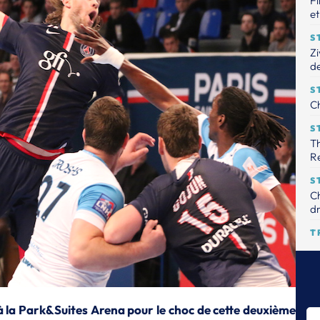
Fi
et
S
Zi
de
S
Ch
S
Th
R
S
Ch
dr
T
Le
tr
S
Th
 à la Park&Suites Arena pour le choc de cette deuxième
pr