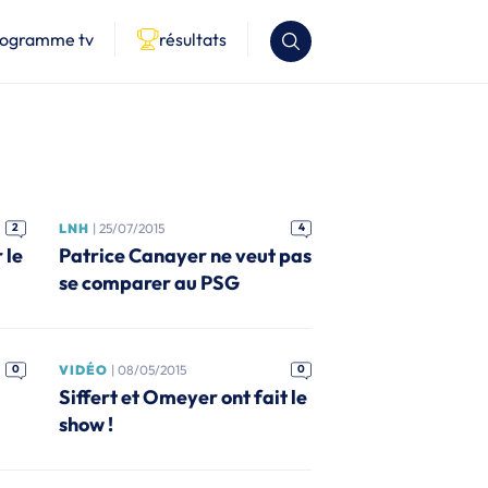
rogramme tv
résultats
2
LNH
| 25/07/2015
4
 le
Patrice Canayer ne veut pas
se comparer au PSG
0
VIDÉO
| 08/05/2015
0
Siffert et Omeyer ont fait le
show !