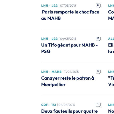
LNH - J22
| 07/05/2015
8
LNH
Paris remporte le choc face
Co
au MAHB
MA
LNH - J22
| 04/05/2015
18
AL
Un Tifo géant pour MAHB -
Eli
PSG
la
LNH - MAHB
| 11/04/2015
5
LN
Canayer reste le patron à
"Tr
Montpellier
Vi
CDF - 1/2
| 04/04/2015
1
LN
Deux fauteuils pour quatre
No