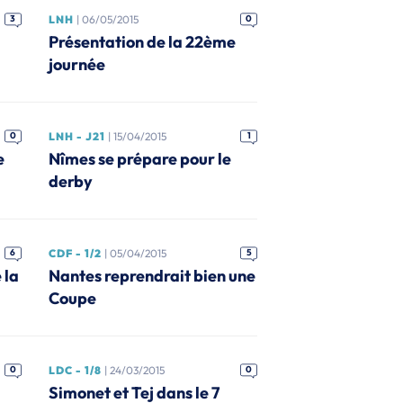
3
LNH
| 06/05/2015
0
Présentation de la 22ème
journée
0
LNH - J21
| 15/04/2015
1
e
Nîmes se prépare pour le
derby
6
CDF - 1/2
| 05/04/2015
5
 la
Nantes reprendrait bien une
Coupe
0
LDC - 1/8
| 24/03/2015
0
Simonet et Tej dans le 7