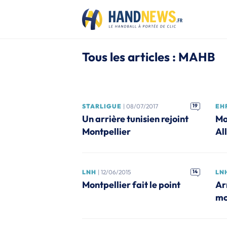
Tous les articles : MAHB
STARLIGUE
| 08/07/2017
19
EH
Un arrière tunisien rejoint
Mo
Montpellier
Al
LNH
| 12/06/2015
14
LN
Montpellier fait le point
Ar
mo