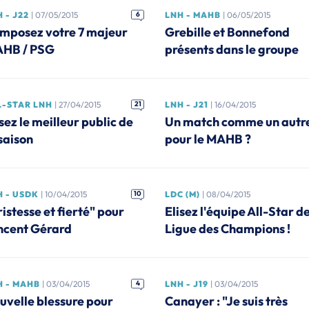
 - J22
| 07/05/2015
6
LNH - MAHB
| 06/05/2015
mposez votre 7 majeur
Grebille et Bonnefond
HB / PSG
présents dans le groupe
L-STAR LNH
| 27/04/2015
21
LNH - J21
| 16/04/2015
sez le meilleur public de
Un match comme un autr
 saison
pour le MAHB ?
H - USDK
| 10/04/2015
10
LDC (M)
| 08/04/2015
istesse et fierté" pour
Elisez l'équipe All-Star de
ncent Gérard
Ligue des Champions !
H - MAHB
| 03/04/2015
4
LNH - J19
| 03/04/2015
uvelle blessure pour
Canayer : "Je suis très