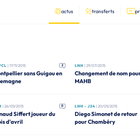
actus
transferts
p
FCL
| 17/11/2015
2
LNH
| 29/07/2015
ntpellier sans Guigou en
Changement de nom pour
lemagne
MAHB
H
| 26/05/2015
0
LNH - J24
| 20/05/2015
naud Siffert joueur du
Diego Simonet de retour
is d'avril
pour Chambéry