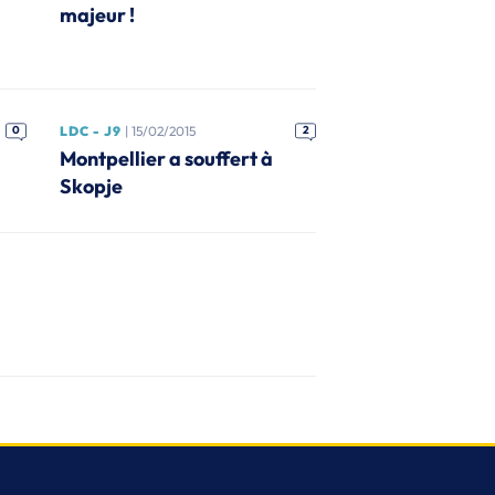
majeur !
0
LDC - J9
| 15/02/2015
2
Montpellier a souffert à
Skopje