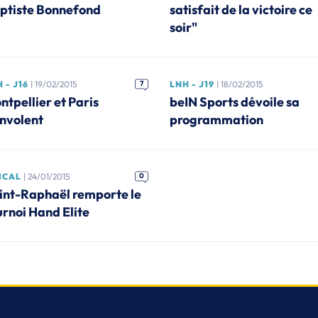
ptiste Bonnefond
satisfait de la victoire ce
soir"
 - J16
| 19/02/2015
7
LNH - J19
| 18/02/2015
ntpellier et Paris
beIN Sports dévoile sa
envolent
programmation
ICAL
| 24/01/2015
0
int-Raphaël remporte le
urnoi Hand Elite