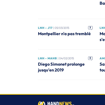
Ba
LNH - J17
| 05/03/2015
3
LNH
Montpellier n'a pas tremblé
Mo
s'
LNH - MAHB
| 04/02/2015
0
AM
Diego Simonet prolonge
Sa
jusqu'en 2019
to