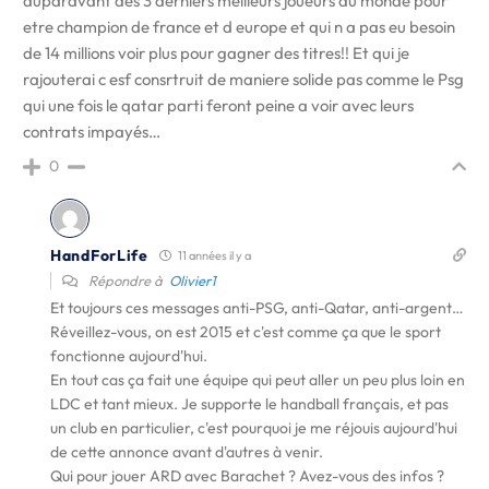
auparavant des 3 derniers meilleurs joueurs au monde pour
etre champion de france et d europe et qui n a pas eu besoin
de 14 millions voir plus pour gagner des titres!! Et qui je
rajouterai c esf consrtruit de maniere solide pas comme le Psg
qui une fois le qatar parti feront peine a voir avec leurs
contrats impayés…
0
HandForLife
11 années il y a
Répondre à
Olivier1
Et toujours ces messages anti-PSG, anti-Qatar, anti-argent…
Réveillez-vous, on est 2015 et c'est comme ça que le sport
fonctionne aujourd'hui.
En tout cas ça fait une équipe qui peut aller un peu plus loin en
LDC et tant mieux. Je supporte le handball français, et pas
un club en particulier, c'est pourquoi je me réjouis aujourd'hui
de cette annonce avant d'autres à venir.
Qui pour jouer ARD avec Barachet ? Avez-vous des infos ?