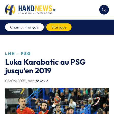
Champ. Français
Starligue
LNH - PSG
Luka Karabatic au PSG
jusqu'en 2019
05/06/2015
, par
Isakovic