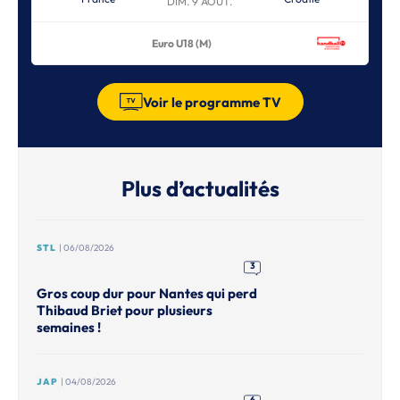
DIM. 9 AOÛT.
Euro U18 (M)
Voir le programme TV
Plus d’actualités
STL
| 06/08/2026
3
Gros coup dur pour Nantes qui perd
Thibaud Briet pour plusieurs
semaines !
JAP
| 04/08/2026
6