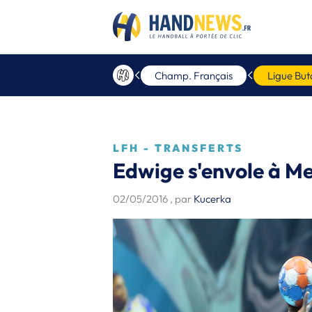
Champ. Français
Ligue But
LFH - TRANSFERTS
Edwige s'envole à M
02/05/2016
, par
Kucerka