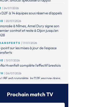
OSF, avocat spécialisé à l'appui
2
| 24/07/2026
 D2F à 14 équipes sous réserve d'appels
BE
| 20/07/2026
nnoncée à Nîmes, Amel Dury signe son
emier contrat et reste à Dijon jusqu'en
028
RANSFERTS
| 17/07/2026
 point sur les mises à jour de l'espace
ansferts
BE
| 11/07/2026
fia Hvenfelt complète l'effectif brestois
FH
| 06/07/2026
 LBE est complète, la D2F encore dans
attente de possibles appels
BE
| 01/07/2026
Prochain match TV
est mise sur Valerie Smetkovà pour
mplacer Vyakhireva et Gros