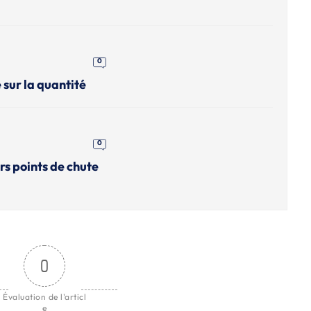
0
 sur la quantité
0
rs points de chute
0
Évaluation de l'articl
e