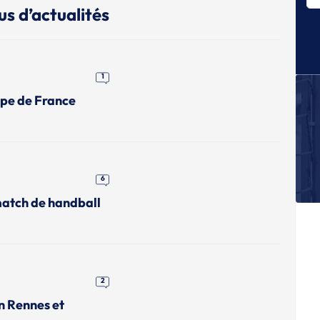
L
us d’actualités
Sa
c
L
Br
1
upe de France
L
Br
eu
L
Po
C
6
match de handball
2
n Rennes et