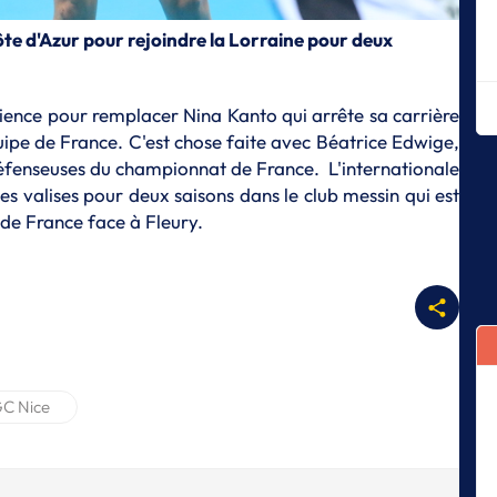
L
Le
Côte d'Azur pour rejoindre la Lorraine pour deux
L
La
ma
érience pour remplacer Nina Kanto qui arrête sa carrière
uipe de France. C'est chose faite avec Béatrice Edwige,
L
 défenseuses du championnat de France. L'internationale
Me
ses valises pour deux saisons dans le club messin qui est
T
de France face à Fleury.
L'
L
Le
Tr
L
Co
fa
C Nice
L
St
m