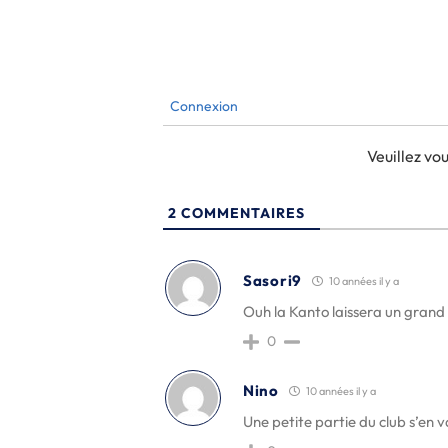
Connexion
Veuillez v
2
COMMENTAIRES
Sasori9
10 années il y a
Ouh la Kanto laissera un grand
0
Nino
10 années il y a
Une petite partie du club s’en 