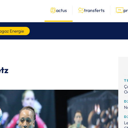
actus
transferts
p
agaz Energie
etz
T
Ça
Od
D
No
D
Le