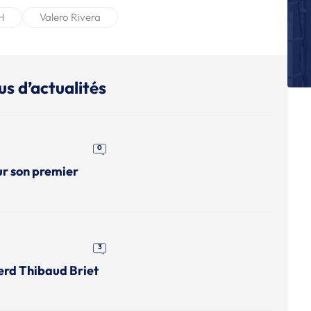
Dy
H
Valero Rivera
S
St
d
us d’actualités
S
Al
a
S
0
Us
ur son premier
S
R
H
L
Le
3
erd Thibaud Briet