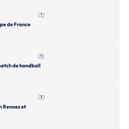
1
upe de France
6
match de handball
2
n Rennes et