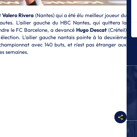
ha
S
st
Valero Rivera
(Nantes) qui a été élu meilleur joueur du
Gu
utes. L'ailier gauche du HBC Nantes, qui quittera la
po
indre le FC Barcelone, a devancé
Hugo Descat
(Créteil)
C
élection. L'ailier gauche nantais pointe à la deuxième
S
championnat avec 140 buts, et n'est pas étranger aux
Ch
res semaines.
l'
S
D
p
S
Le
St
S
Ma
l’
cl
S