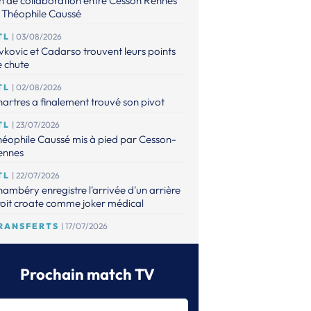
n de collaboration entre Cesson Rennes
 Théophile Caussé
TL
| 03/08/2026
vkovic et Cadarso trouvent leurs points
 chute
TL
| 02/08/2026
artres a finalement trouvé son pivot
TL
| 23/07/2026
éophile Caussé mis à pied par Cesson-
ennes
TL
| 22/07/2026
ambéry enregistre l'arrivée d'un arrière
oit croate comme joker médical
RANSFERTS
| 17/07/2026
 point sur les mises à jour de l'espace
ansferts
Prochain match TV
TL
| 16/07/2026
éophile Caussé placé en détention
ovisoire pour des faits de violences