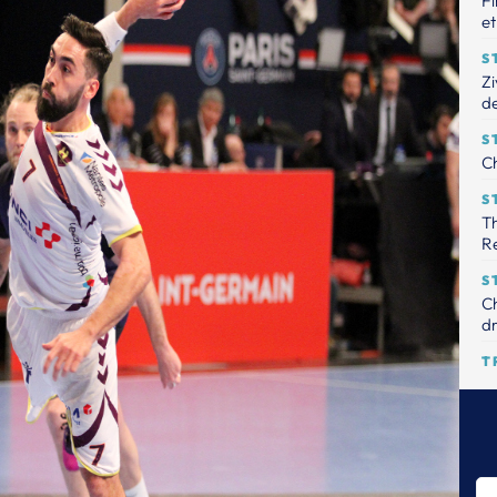
Fi
et
S
Zi
de
S
Ch
S
Th
R
S
Ch
dr
T
Le
tr
S
Th
pr