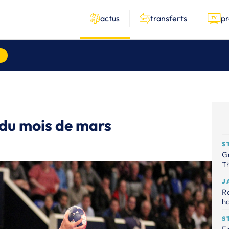
actus
transferts
p
 du mois de mars
S
Gr
Th
J
R
ha
S