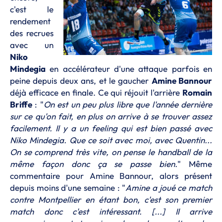
c'est le
rendement
des recrues
avec un
Niko
Mindegia
en accélérateur d'une attaque parfois en
peine depuis deux ans, et le gaucher
Amine Bannour
déjà efficace en finale. Ce qui réjouit l'arrière
Romain
Briffe
: "
On est un peu plus libre que l'année dernière
sur ce qu'on fait, en plus on arrive à se trouver assez
facilement. Il y a un feeling qui est bien passé avec
Niko Mindegia. Que ce soit avec moi, avec Quentin...
On se comprend très vite, on pense le handball de la
même façon donc ça se passe bien.
" Même
commentaire pour Amine Bannour, alors présent
depuis moins d'une semaine : "
Amine a joué ce match
contre Montpellier en étant bon, c'est son premier
match donc c'est intéressant. [...] Il arrive