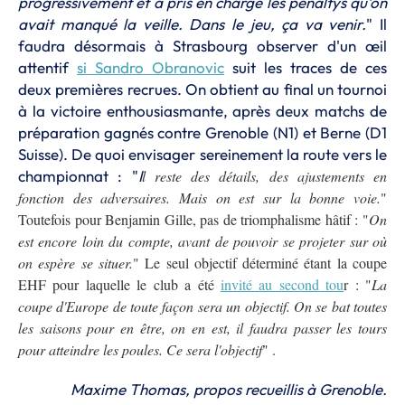
progressivement et a pris en charge les penaltys qu'on
avait manqué la veille. Dans le jeu, ça va venir.
" Il
faudra désormais à Strasbourg observer d'un œil
attentif
si Sandro Obranovic
suit les traces de ces
deux premières recrues. On obtient au final un tournoi
à la victoire enthousiasmante, après deux matchs de
préparation gagnés contre Grenoble (N1) et Berne (D1
Suisse). De quoi envisager sereinement la route vers le
championnat : "
I
l reste des détails, des ajustements en
fonction des adversaires. Mais on est sur la bonne voie.
"
Toutefois pour Benjamin Gille, pas de triomphalisme hâtif : "
On
est encore loin du compte, avant de pouvoir se projeter sur où
on espère se situer.
" Le seul objectif déterminé étant la coupe
EHF pour laquelle le club a été
invité au second tou
r : "
La
coupe d'Europe de toute façon sera un objectif. On se bat toutes
les saisons pour en être, on en est, il faudra passer les tours
pour atteindre les poules. Ce sera l'objectif
" .
Maxime Thomas, propos recueillis à Grenoble.