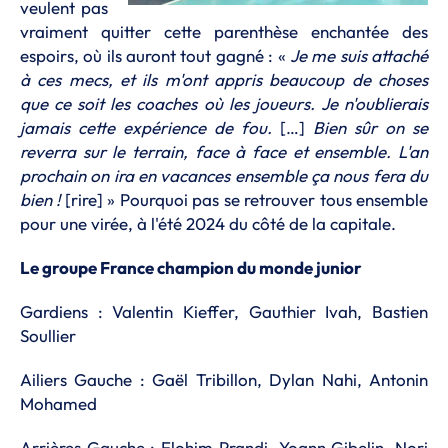
veulent pas
vraiment quitter cette parenthèse enchantée des
espoirs, où ils auront tout gagné : «
Je me suis attaché
à ces mecs, et ils m'ont appris beaucoup de choses
que ce soit les coaches où les joueurs. Je n'oublierais
jamais cette expérience de fou.
[…]
Bien sûr on se
reverra sur le terrain, face à face et ensemble. L'an
prochain on ira en vacances ensemble ça nous fera du
bien !
[rire] » Pourquoi pas se retrouver tous ensemble
pour une virée, à l'été 2024 du côté de la capitale.
Le groupe France champion du monde junior
Gardiens : Valentin Kieffer, Gauthier Ivah, Bastien
Soullier
Ailiers Gauche : Gaël Tribillon, Dylan Nahi, Antonin
Mohamed
Arrières Gauche : Elohim Prandi, Yoann Gibelin, Nori