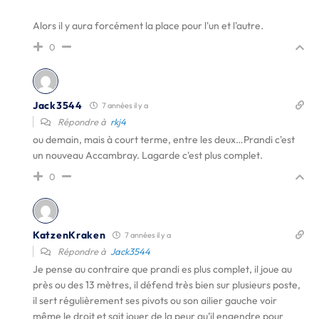
Alors il y aura forcément la place pour l'un et l'autre.
0
Jack3544
7 années il y a
Répondre à
rkj4
ou demain, mais à court terme, entre les deux…Prandi c'est
un nouveau Accambray. Lagarde c'est plus complet.
0
KatzenKraken
7 années il y a
Répondre à
Jack3544
Je pense au contraire que prandi es plus complet, il joue au
près ou des 13 mètres, il défend très bien sur plusieurs poste,
il sert régulièrement ses pivots ou son ailier gauche voir
même le droit et sait jouer de la peur qu’il engendre pour