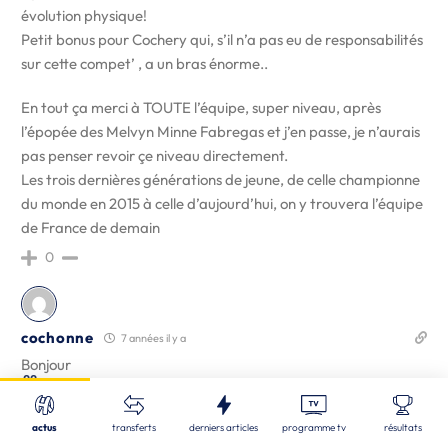
évolution physique!
Petit bonus pour Cochery qui, s’il n’a pas eu de responsabilités
sur cette compet’ , a un bras énorme..
En tout ça merci à TOUTE l’équipe, super niveau, après
l’épopée des Melvyn Minne Fabregas et j’en passe, je n’aurais
pas penser revoir çe niveau directement.
Les trois dernières générations de jeune, de celle championne
du monde en 2015 à celle d’aujourd’hui, on y trouvera l’équipe
de France de demain
0
cochonne
7 années il y a
Bonjour
Fermer
22
Nos derniers articles
Si on prenait tous les joueurs qui actuellement en ont le
Recherche
potentiel on pourrait constituer deux équipes de France… et il
actus
transferts
derniers articles
programme tv
résultats
en resterait encore !
ALL
| 08/08/2026