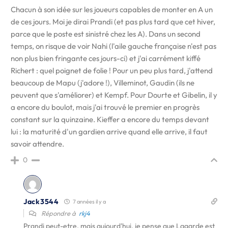
Chacun à son idée sur les joueurs capables de monter en A un
de ces jours. Moi je dirai Prandi (et pas plus tard que cet hiver,
parce que le poste est sinistré chez les A). Dans un second
temps, on risque de voir Nahi (l'aile gauche française n'est pas
non plus bien fringante ces jours-ci) et j'ai carrément kiffé
Richert : quel poignet de folie ! Pour un peu plus tard, j'attend
beaucoup de Mapu (j'adore !), Villeminot, Gaudin (ils ne
peuvent que s'améliorer) et Kempf. Pour Dourte et Gibelin, il y
a encore du boulot, mais j'ai trouvé le premier en progrès
constant sur la quinzaine. Kieffer a encore du temps devant
lui : la maturité d'un gardien arrive quand elle arrive, il faut
savoir attendre.
0
Jack3544
7 années il y a
Répondre à
rkj4
Prandi peut-etre, mais aujourd'hui, je pense que Lagarde est