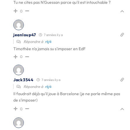
Tu ne cites pas N'Guessan parce qu'il est intouchable ?
0
jeanloup47
7 années il y a
Répondre à
rkj4
Timothée n'a jamais su s'imposer en EdF
0
Jack3544
7 années il y a
Répondre à
rkj4
Il faudrait déjà qu'il joue à Barcelone (je ne parle même pas
de s'imposer)
0