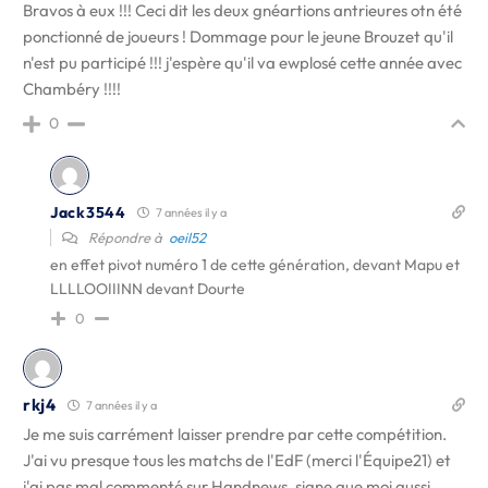
Bravos à eux !!! Ceci dit les deux gnéartions antrieures otn été
ponctionné de joueurs ! Dommage pour le jeune Brouzet qu'il
n'est pu participé !!! j'espère qu'il va ewplosé cette année avec
Chambéry !!!!
0
Jack3544
7 années il y a
Répondre à
oeil52
en effet pivot numéro 1 de cette génération, devant Mapu et
LLLLOOIIINN devant Dourte
0
rkj4
7 années il y a
Je me suis carrément laisser prendre par cette compétition.
J'ai vu presque tous les matchs de l'EdF (merci l'Équipe21) et
j'ai pas mal commenté sur Handnews, signe que moi aussi,