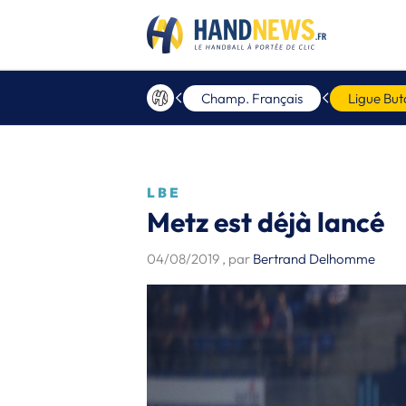
Champ. Français
Ligue But
LBE
Metz est déjà lancé
04/08/2019
, par
Bertrand Delhomme