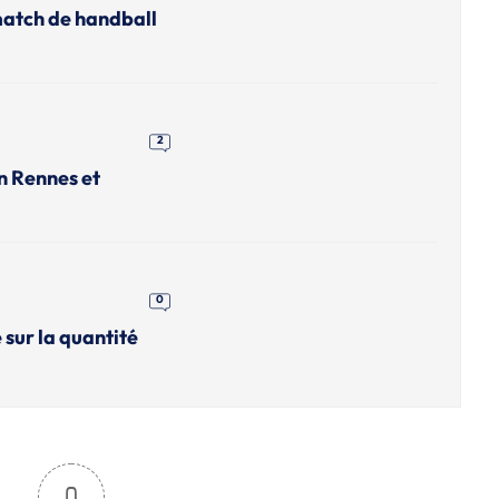
match de handball
2
n Rennes et
0
 sur la quantité
0