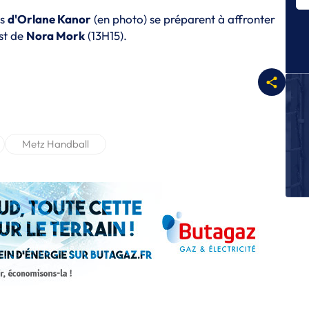
L
es
d'Orlane Kanor
(en photo) se préparent à affronter
Sa
st de
Nora Mork
(13H15).
c
L
Br
L
Br
eu
Metz Handball
L
Po
C