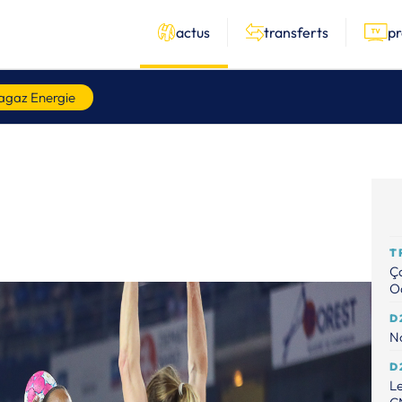
actus
transferts
p
agaz Energie
T
Ça
Od
D
No
D
Le