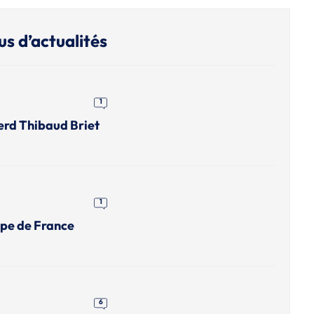
us d’actualités
1
erd Thibaud Briet
1
upe de France
6