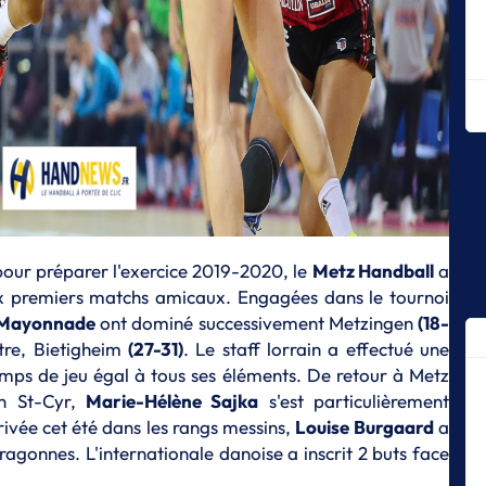
L
Le
L
La
ma
L
Me
T
L'
L
r pour préparer l'exercice 2019-2020, le
Metz Handball
a
Le
x premiers matchs amicaux. Engagées dans le tournoi
Tr
 Mayonnade
ont dominé successivement Metzingen
(18-
L
tre, Bietigheim
(27-31)
. Le staff lorrain a effectué une
Co
temps de jeu égal à tous ses éléments. De retour à Metz
fa
on St-Cyr,
Marie-Hélène Sajka
s'est particulièrement
L
rivée cet été dans les rangs messins,
Louise Burgaard
a
St
ragonnes. L'internationale danoise a inscrit 2 buts face
m