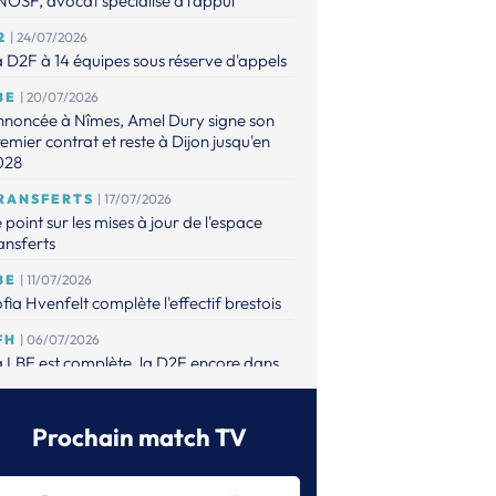
OSF, avocat spécialisé à l'appui
2
| 24/07/2026
 D2F à 14 équipes sous réserve d'appels
BE
| 20/07/2026
nnoncée à Nîmes, Amel Dury signe son
emier contrat et reste à Dijon jusqu'en
028
RANSFERTS
| 17/07/2026
 point sur les mises à jour de l'espace
ansferts
BE
| 11/07/2026
fia Hvenfelt complète l'effectif brestois
FH
| 06/07/2026
 LBE est complète, la D2F encore dans
attente de possibles appels
BE
| 01/07/2026
Prochain match TV
est mise sur Valerie Smetkovà pour
mplacer Vyakhireva et Gros