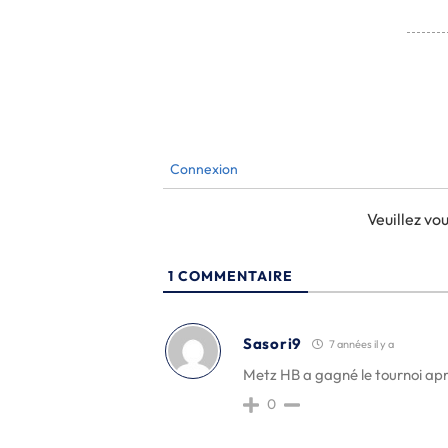
Connexion
Veuillez v
1
COMMENTAIRE
Sasori9
7 années il y a
Metz HB a gagné le tournoi aprè
0