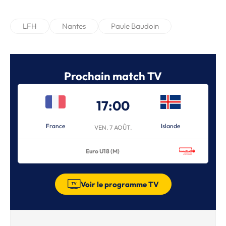
LFH
Nantes
Paule Baudoin
Prochain match TV
17:00
France
Islande
VEN. 7 AOÛT.
Euro U18 (M)
Voir le programme TV