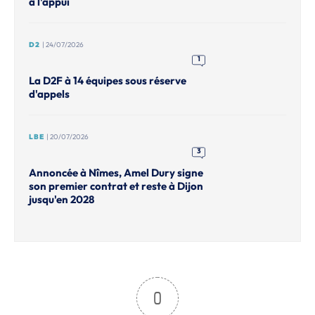
à l'appui
D2
| 24/07/2026
1
La D2F à 14 équipes sous réserve
d'appels
LBE
| 20/07/2026
3
Annoncée à Nîmes, Amel Dury signe
son premier contrat et reste à Dijon
jusqu'en 2028
0