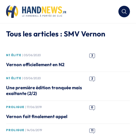
Tous les articles : SMV Vernon
N1 ÉLITE
| 05/06/2020
2
Vernon officiellement en N2
N1 ÉLITE
| 03/06/2020
2
Une première édition tronquée mais
exaltante (2/2)
PROLIGUE
| 17/06/2019
0
Vernon fait finalement appel
PROLIGUE
| 14/06/2019
11