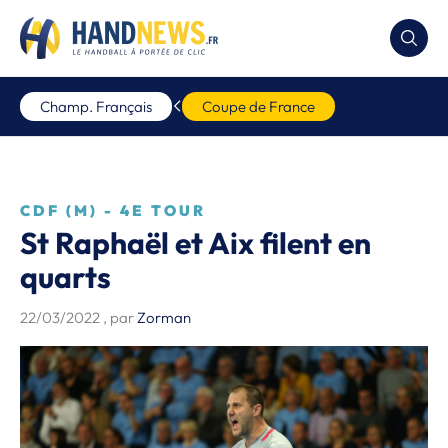
Champ. Français
Coupe de France
CDF (M) - 4E TOUR
St Raphaël et Aix filent en
quarts
22/03/2022
, par
Zorman