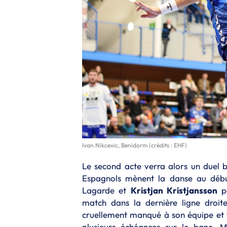
Ivan Nikcevic, Benidorm (crédits : EHF)
Le second acte verra alors un duel b
Espagnols mènent la danse au débu
Lagarde et
Kristjan Kristjansson
pe
match dans la dernière ligne droite.
cruellement manqué à son équipe et fa
plusieurs échéances sur le banc. M