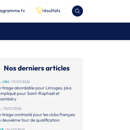
rogramme tv
résultats
Nos derniers articles
L (M)
| 17/07/2026
 tirage abordable pour Limoges, plus
ompliqué pour Saint-Raphaël et
hambéry
L
| 15/07/2026
 tirage contrasté pour les clubs français
 deuxième tour de qualification
BE
| 14/07/2026