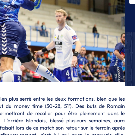
E
D
pu
E
Th
fi
E
Le
w
L
Li
êt
E
ien plus serré entre les deux formations, bien que les
Cl
di
t du money time (30-28, 51'). Des buts de Romain
fa
rmettront de recoller pour être pleinement dans le
 L'arrière Islandais, blessé plusieurs semaines, aura
isait lors de ce match son retour sur le terrain après
alheureusement, c'est lui qui aura le mauvais rôle,