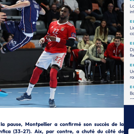
La
in
E
L
c
E
D
fi
E
Un
ra
E
Ba
ca
E
Me
de
 la pause, Montpellier a confirmé son succès de la
fica (33-27). Aix, par contre, a chuté du côté de
E