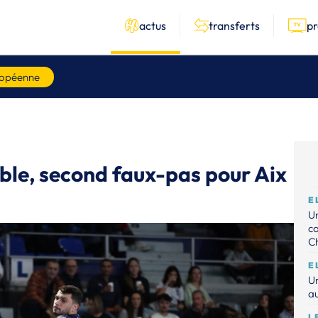
actus
transferts
p
ropéenne
ble, second faux-pas pour Aix
E
Un
c
C
E
Un
au
L