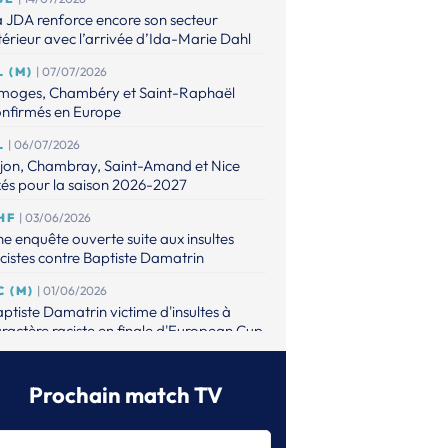
 JDA renforce encore son secteur
térieur avec l’arrivée d’Ida-Marie Dahl
L (M)
| 07/07/2026
imoges, Chambéry et Saint-Raphaël
onfirmés en Europe
L
| 06/07/2026
ijon, Chambray, Saint-Amand et Nice
xés pour la saison 2026-2027
HF
| 03/06/2026
e enquête ouverte suite aux insultes
cistes contre Baptiste Damatrin
C (M)
| 01/06/2026
ptiste Damatrin victime d'insultes à
ractère raciste en finale d'European Cup
L (M)
| 31/05/2026
lsungen s’offre le premier titre européen
Prochain match TV
 son histoire
L (M)
| 31/05/2026