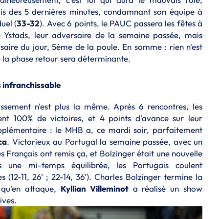
is des 5 dernières minutes, condamnant son équipe à
uel (
33-32
). Avec 6 points, le PAUC passera les fêtes à
 Ystads, leur adversaire de la semaine passée, mais
saire du jour, 5ème de la poule. En somme : rien n'est
 de la phase retour sera déterminante.
s infranchissable
assement n'est plus la même. Après 6 rencontres, les
t 100% de victoires, et 4 points d'avance sur leur
upplémentaire : le MHB a, ce mardi soir, parfaitement
ca
. Victorieux au Portugal la semaine passée, avec un
es Français ont remis ça, et Bolzinger était une nouvelle
 une mi-temps équilibrée, les Portugais coulent
 (12-11, 26' ; 22-14, 36'). Charles Bolzinger termine la
 qu'en attaque,
Kyllian Villeminot
a réalisé un show
ives.