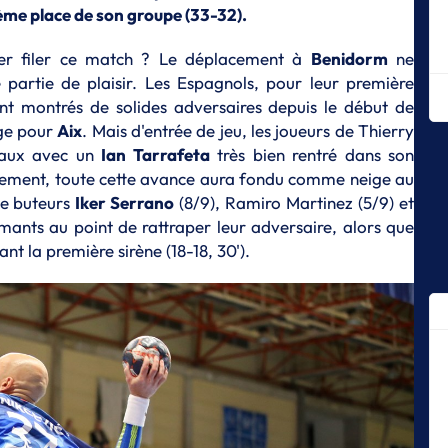
Mo
ème place de son groupe (33-32).
E
ser filer ce match ? Le déplacement à
Benidorm
ne
Me
partie de plaisir. Les Espagnols, pour leur première
Ki
ont montrés de solides adversaires depuis le début de
E
ège pour
Aix
. Mais d'entrée de jeu, les joueurs de Thierry
Mo
ocaux avec un
Ian Tarrafeta
très bien rentré dans son
L
eusement, toute cette avance aura fondu comme neige au
Ju
 de buteurs
Iker Serrano
(8/9), Ramiro Martinez (5/9) et
sa
mants au point de rattraper leur adversaire, alors que
E
t la première sirène (18-18, 30').
Di
c
E
Sé
in
E
Th
rê