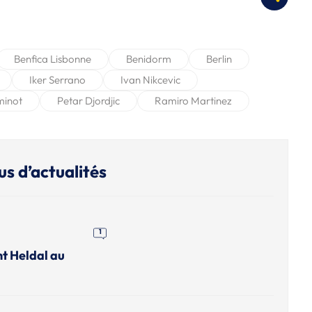
Benfica Lisbonne
Benidorm
Berlin
Iker Serrano
Ivan Nikcevic
eminot
Petar Djordjic
Ramiro Martinez
us d’actualités
1
nt Heldal au