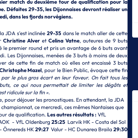
ier match du deuxième tour de qualification pour la
Mo
. Défaites 29-35, les Dijonnaises devront réaliser un
E
edi, dans les fjords norvégiens.
Me
Ki
la JDA s'est inclinée
29-35
dans le match aller de cette
E
ar
Christine Alver
et
Celina Vatne
, auteures de 9 buts
Mo
 le premier round et pris un avantage de 6 buts avant
L
edi. Les Dijonnaises, menées de 3 buts à moins de deux
Ju
ver de cette fin de match où elles ont encaissé 3 buts
sa
Christophe Mazel
, pour le Bien Public, évoque cette fin
E
par le plus gros écart en leur faveur. On fait tous les
Di
buts, ce qui nous permettait de limiter les dégâts et
c
t ridicule sur la fin ».
E
 pour déjouer les pronostiques. En attendant, la JDA
Sé
n championnat, ce mercredi, ces mêmes Nantaises que
in
our de qualification.
Les autres résultats :
VfL
E
AOK - VfL Oldenburg
25:25
Larvik HK - Costa del Sol
Th
 - Önnereds HK
29:27
Valur - HC Dunarea Braila
29:30
rê