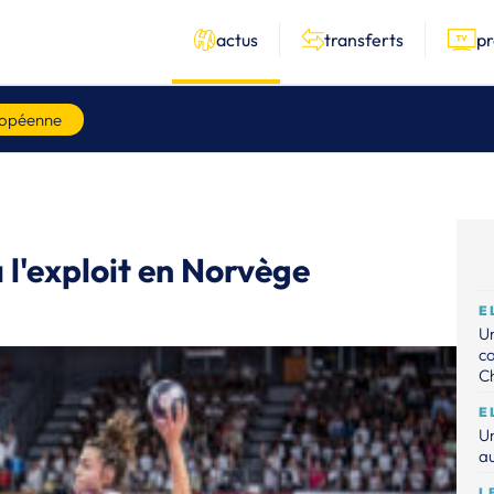
actus
transferts
p
ropéenne
l'exploit en Norvège
E
Un
c
C
E
Un
au
L