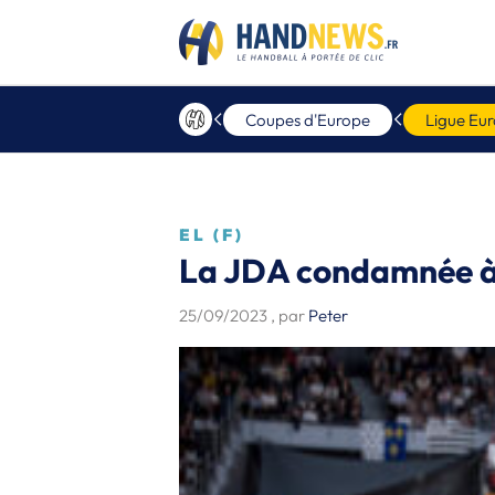
Coupes d'Europe
Ligue Eu
EL (F)
La JDA condamnée à 
25/09/2023
, par
Peter