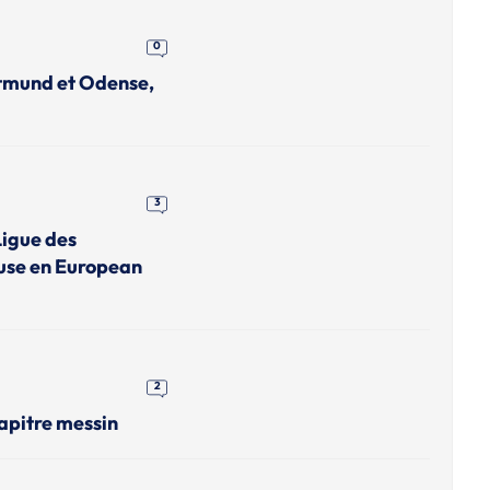
0
rtmund et Odense,
3
Ligue des
use en European
2
apitre messin