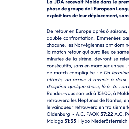
La JDA recevait Molde dans le prem
phase de groupe de l'European League
exploit lors de leur déplacement, sam
De retour en Europe après 6 saisons, 
double confrontation. Emmenées p
chacune, les Norvégiennes ont dominé
la match retour qui aura lieu ce sam
minutes de la sirène, devront se rele
consécutifs, sans en marquer un seul.
de match compliquée :
« On termine 
efforts, on arrive à revenir à deux 
d’espérer quelque chose, là à -6... on es
Rendez-vous samedi à 15h00, à Molde,
retrouvera les Neptunes de Nantes, e
le vainqueur retrouvera en troisième t
Oldenburg - A.C. PAOK
37:22
A.C. P
Malaga
31:35
Hypo Niederösterreich