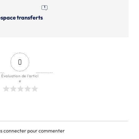
1
'espace transferts
0
Évaluation de l'articl
e
ous connecter pour commenter