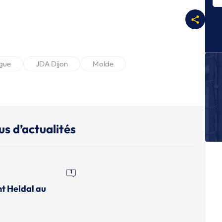
E
D
pu
E
Th
fi
gue
JDA Dijon
Molde
E
Le
w
L
Li
us d’actualités
êt
E
Cl
di
1
fa
nt Heldal au