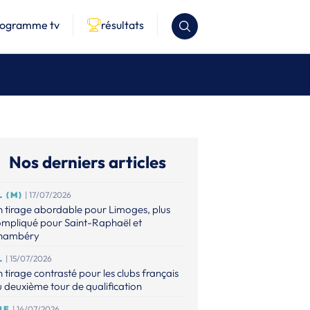
rogramme tv
résultats
Nos derniers articles
L (M)
| 17/07/2026
 tirage abordable pour Limoges, plus
ompliqué pour Saint-Raphaël et
hambéry
L
| 15/07/2026
 tirage contrasté pour les clubs français
 deuxième tour de qualification
BE
| 14/07/2026