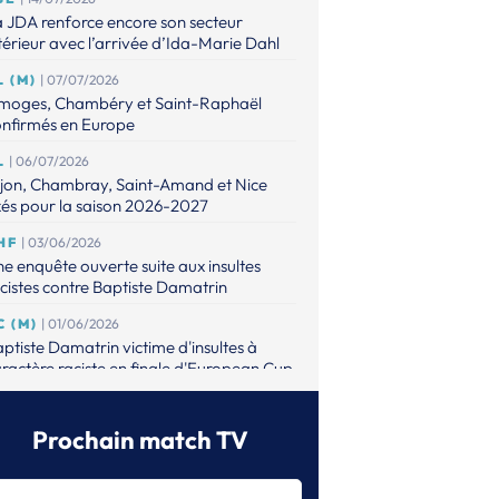
 JDA renforce encore son secteur
térieur avec l’arrivée d’Ida-Marie Dahl
L (M)
| 07/07/2026
imoges, Chambéry et Saint-Raphaël
onfirmés en Europe
L
| 06/07/2026
ijon, Chambray, Saint-Amand et Nice
xés pour la saison 2026-2027
HF
| 03/06/2026
e enquête ouverte suite aux insultes
cistes contre Baptiste Damatrin
C (M)
| 01/06/2026
ptiste Damatrin victime d'insultes à
ractère raciste en finale d'European Cup
L (M)
| 31/05/2026
lsungen s’offre le premier titre européen
Prochain match TV
 son histoire
L (M)
| 31/05/2026