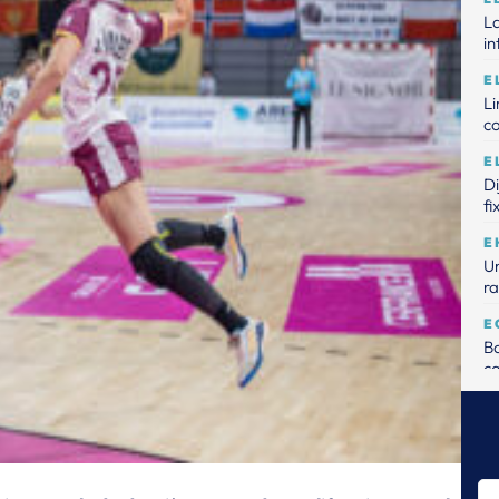
La
in
E
L
c
E
D
fi
E
Un
ra
E
Ba
ca
E
Me
de
E