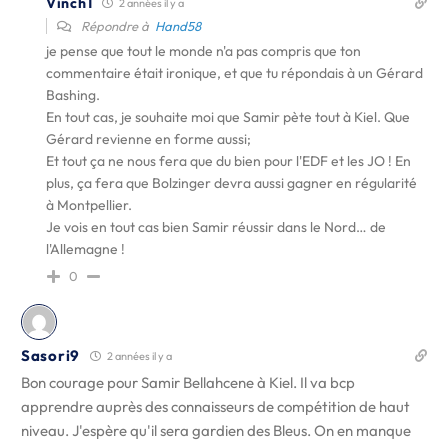
Vinch1
2 années il y a
Répondre à
Hand58
je pense que tout le monde n'a pas compris que ton
commentaire était ironique, et que tu répondais à un Gérard
Bashing.
En tout cas, je souhaite moi que Samir pète tout à Kiel. Que
Gérard revienne en forme aussi;
Et tout ça ne nous fera que du bien pour l'EDF et les JO ! En
plus, ça fera que Bolzinger devra aussi gagner en régularité
à Montpellier.
Je vois en tout cas bien Samir réussir dans le Nord… de
l'Allemagne !
0
Sasori9
2 années il y a
Bon courage pour Samir Bellahcene à Kiel. Il va bcp
apprendre auprès des connaisseurs de compétition de haut
niveau. J'espère qu'il sera gardien des Bleus. On en manque