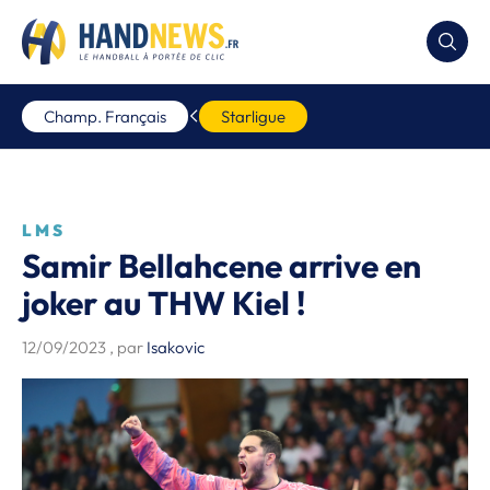
Champ. Français
Starligue
LMS
Samir Bellahcene arrive en
joker au THW Kiel !
12/09/2023
, par
Isakovic