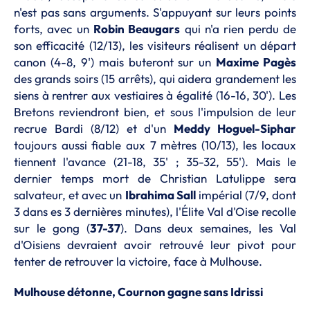
n'est pas sans arguments. S'appuyant sur leurs points
forts, avec un
Robin Beaugars
qui n'a rien perdu de
son efficacité (12/13), les visiteurs réalisent un départ
canon (4-8, 9') mais buteront sur un
Maxime Pagès
des grands soirs (15 arrêts), qui aidera grandement les
siens à rentrer aux vestiaires à égalité (16-16, 30'). Les
Bretons reviendront bien, et sous l'impulsion de leur
recrue Bardi (8/12) et d'un
Meddy Hoguel-Siphar
toujours aussi fiable aux 7 mètres (10/13), les locaux
tiennent l'avance (21-18, 35' ; 35-32, 55'). Mais le
dernier temps mort de Christian Latulippe sera
salvateur, et avec un
Ibrahima Sall
impérial (7/9, dont
3 dans es 3 dernières minutes), l'Élite Val d'Oise recolle
sur le gong (
37-37
). Dans deux semaines, les Val
d'Oisiens devraient avoir retrouvé leur pivot pour
tenter de retrouver la victoire, face à Mulhouse.
Mulhouse détonne, Cournon gagne sans Idrissi