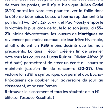
de tous les postes, et il n'y a bien que
Julien Cadel
(8/10) parmi les Nordistes pour trouver la faille dans
la défense béarnaise. Le score tourne rapidement à la
punition (17-6, 24' ; 32-15, 47'), et Pau Nousty emporte
la victoire la plus large de toute la saison jusqu'ici (
35-
21
). Moins dévastateurs, les joueurs de
Martigues
ne
reviennent pas moins costauds de leur trêve hivernale,
et affrontaient un
PSG
moins décimé que les mois
précédents. Là aussi, l'écart créé en fin de premier
acte sous les coups de
Lucas Ruiz
ou Olivier Alfred (8
et 6 buts) permettront de créer un écart qui saura se
maintenir jusqu'en fin de rencontre (
32-27
). Une
victoire loin d'être symbolique, qui permet aux Bucho-
Rhôdaniens de doubler leur adversaire du jour au
classement, et passer 9èmes.
Retrouvez le classement et tous les résultats de la N1
élite sur l'
espace Résultats
!
Antoine Piollat