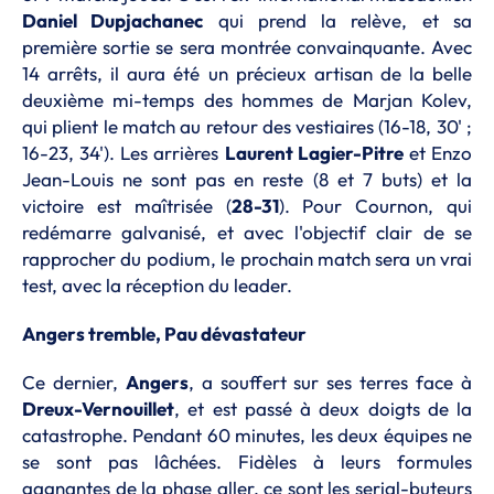
Daniel Dupjachanec
qui prend la relève, et sa
première sortie se sera montrée convainquante. Avec
14 arrêts, il aura été un précieux artisan de la belle
deuxième mi-temps des hommes de Marjan Kolev,
qui plient le match au retour des vestiaires (16-18, 30' ;
16-23, 34'). Les arrières
Laurent Lagier-Pitre
et Enzo
Jean-Louis ne sont pas en reste (8 et 7 buts) et la
victoire est maîtrisée (
28-31
). Pour Cournon, qui
redémarre galvanisé, et avec l'objectif clair de se
rapprocher du podium, le prochain match sera un vrai
test, avec la réception du leader.
Angers tremble, Pau dévastateur
Ce dernier,
Angers
, a souffert sur ses terres face à
Dreux-Vernouillet
, et est passé à deux doigts de la
catastrophe. Pendant 60 minutes, les deux équipes ne
se sont pas lâchées. Fidèles à leurs formules
gagnantes de la phase aller, ce sont les serial-buteurs