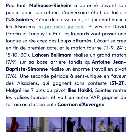
Pourtant,
Mulhouse-Rixheim
a détonné devant son
public pour son retour. L'adversaire était de taille :
l'
US Saintes
, 4ème du classement, et qui avait vaincu
les Alsaciens
en première journée
. Privés de David
Garcia et Tanguy Le Fur, les Renards vont passer une
longue soirée chez des Loups affamés. L'écart se crée
en fin de premier acte, et le match tourne (11-9, 24' ;
15-10, 30').
Lahcen Bellimam
réalise un grand match
(7/9) sur sa base arrière tandis qu'
Antoine Jean-
Baptiste-Simonne
réalise un énorme travail en pivot
(7/8). Une seconde période à sens-unique en faveur
des Alsaciens, qui gagnent sans conteste (
31-21
).
Malgré les 7 buts du pivot
Ilies Hakiki
, Saintes rentre
les valises lourdes, et voit un autre VAP gagner du
terrain au classement :
Cournon d'Auvergne
.