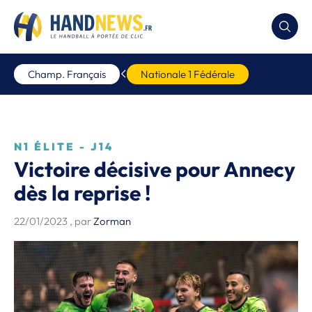
Champ. Français
Nationale 1 Fédérale
N1 ÉLITE - J14
Victoire décisive pour Annecy
dès la reprise !
22/01/2023
, par
Zorman