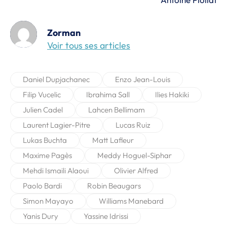
Zorman
Voir tous ses articles
Daniel Dupjachanec
Enzo Jean-Louis
Filip Vucelic
Ibrahima Sall
Ilies Hakiki
Julien Cadel
Lahcen Bellimam
Laurent Lagier-Pitre
Lucas Ruiz
Lukas Buchta
Matt Lafleur
Maxime Pagès
Meddy Hoguel-Siphar
Mehdi Ismaili Alaoui
Olivier Alfred
Paolo Bardi
Robin Beaugars
Simon Mayayo
Williams Manebard
Yanis Dury
Yassine Idrissi