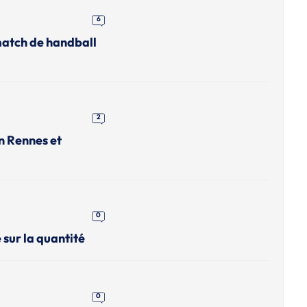
6
match de handball
2
n Rennes et
0
 sur la quantité
0