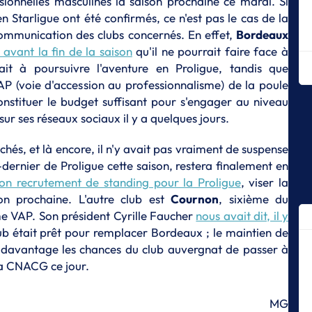
ionnelles masculines la saison prochaine ce mardi. Si
en Starligue ont été confirmés, ce n'est pas le cas de la
P
Ca
 communication des clubs concernés. En effet,
Bordeaux
po
avant la fin de la saison
qu'il ne pourrait faire face à
ait à poursuivre l'aventure en Proligue, tandis que
P
Iv
P (voie d'accession au professionnalisme) de la poule
av
constituer le budget suffisant pour s'engager au niveau
sur ses réseaux sociaux il y a quelques jours.
P
Iv
se
hés, et là encore, il n'y avait pas vraiment de suspense
-dernier de Proligue cette saison, restera finalement en
P
on recrutement de standing pour la Proligue
, viser la
Sa
ty
on prochaine. L'autre club est
Cournon
, sixième du
me VAP. Son président Cyrille Faucher
nous avait dit, il y
P
lub était prêt pour remplacer Bordeaux ; le maintien de
Te
mi
 davantage les chances du club auvergnat de passer à
po
 la CNACG ce jour.
P
Iv
MG