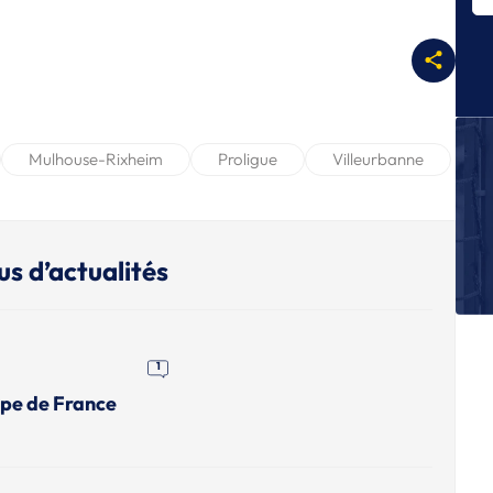
P
Fi
C
P
Ap
re
Mulhouse-Rixheim
Proligue
Villeurbanne
P
Bi
Cr
re
us d’actualités
L
No
ap
P
1
Ch
upe de France
Ca
f