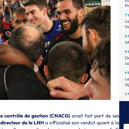
Éc
Pr
T
Le
tr
S
Is
P
De
ca
P
Le
si
L
La
Dr
la
de contrôle de gestion (CNACG)
avait fait part de ses
T
directeur de la LNH
a officialisé son verdict quant à la
L'