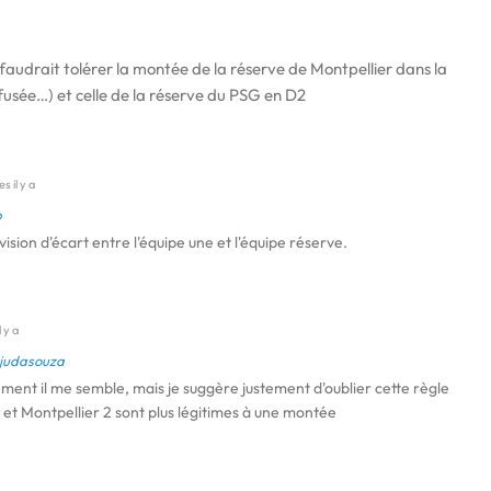
faudrait tolérer la montée de la réserve de Montpellier dans la
efusée…) et celle de la réserve du PSG en D2
s il y a
b
ivision d'écart entre l'équipe une et l'équipe réserve.
 y a
ujudasouza
ment il me semble, mais je suggère justement d'oublier cette règle
et Montpellier 2 sont plus légitimes à une montée