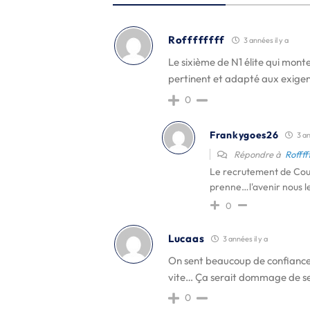
Roffffffff
3 années il y a
Le sixième de N1 élite qui monte
pertinent et adapté aux exigence
0
Frankygoes26
3 an
Répondre à
Rofffff
Le recrutement de Cour
prenne…l'avenir nous le
0
Lucaas
3 années il y a
On sent beaucoup de confiance d
vite… Ça serait dommage de se 
0