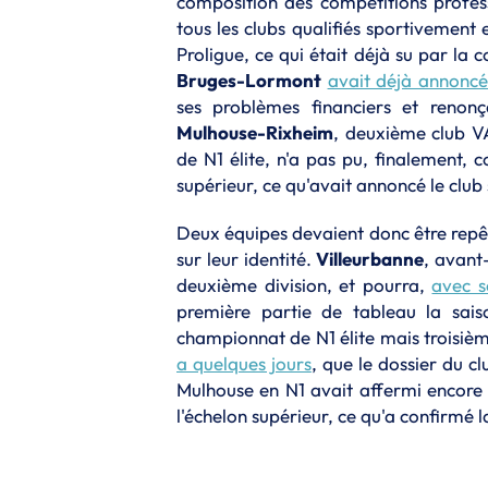
composition des compétitions profess
tous les clubs qualifiés sportivement 
Proligue, ce qui était déjà su par la
Bruges-Lormont
avait déjà annoncé 
ses problèmes financiers et renonç
Mulhouse-Rixheim
, deuxième club VA
de N1 élite, n'a pas pu, finalement, 
supérieur, ce qu'avait annoncé le club 
Deux équipes devaient donc être repêc
sur leur identité.
Villeurbanne
, avant
deuxième division, et pourra,
avec s
première partie de tableau la sais
championnat de N1 élite mais troisiè
a quelques jours
, que le dossier du c
Mulhouse en N1 avait affermi encore
l'échelon supérieur, ce qu'a confirmé