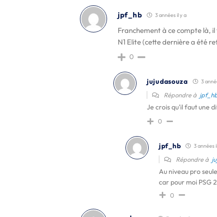
jpf_hb
3 années il y a
Franchement à ce compte là, il 
N1 Elite (cette dernière a été r
0
jujudasouza
3 année
Répondre à
jpf_h
Je crois qu'il faut une d
0
jpf_hb
3 années il
Répondre à
j
Au niveau pro seule
car pour moi PSG 2 
0