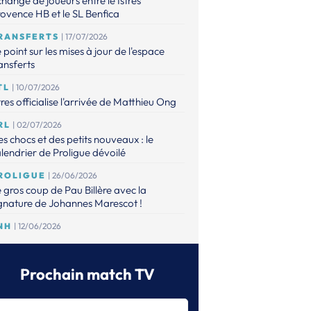
hange de joueurs entre le Istres
ovence HB et le SL Benfica
RANSFERTS
| 17/07/2026
 point sur les mises à jour de l'espace
ansferts
TL
| 10/07/2026
tres officialise l'arrivée de Matthieu Ong
RL
| 02/07/2026
s chocs et des petits nouveaux : le
lendrier de Proligue dévoilé
ROLIGUE
| 26/06/2026
 gros coup de Pau Billère avec la
gnature de Johannes Marescot !
NH
| 12/06/2026
 CNACG a validé les dossiers,
aguignan et Elite Val d'Oise accèdent à
 Proligue
Prochain match TV
RANSFERTS
| 12/06/2026
espace Transferts est à jour !