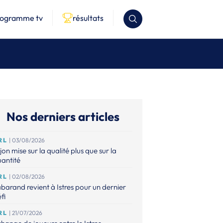
rogramme tv
résultats
Nos derniers articles
RL
| 03/08/2026
jon mise sur la qualité plus que sur la
antité
RL
| 02/08/2026
barand revient à Istres pour un dernier
fi
RL
| 21/07/2026