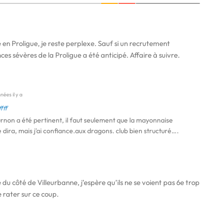
 en Proligue, je reste perplexe. Sauf si un recrutement
s sévères de la Proligue a été anticipé. Affaire à suivre.
nées il y a
fff
non a été pertinent, il faut seulement que la mayonnaise
 dira, mais j'ai confiance.aux dragons. club bien structuré….
u côté de Villeurbanne, j’espère qu’ils ne se voient pas 6e trop
rater sur ce coup.