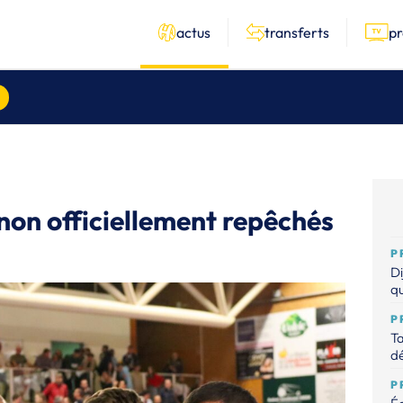
actus
transferts
p
non officiellement repêchés
P
Di
qu
P
Ta
dé
P