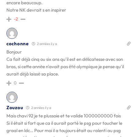
encore beaucoup.
Notre NK devrait s en inspirer
-2
cochonne
2 années il y a
Bonjour
Ca fait dėjà cinq ou six ans qu'il est en dėlicatesse avec son
bras, si cette annėe n'avait pas ėtė olympique je pense qu'il
aurait dėjà laissė sa place.
0
Zouzou
2 années il y a
Mais chavi 92 je te plussoie et te valide 1000000000 fois
Si il était si fort que ca il aurait porté le psg pour toucher le
graal en ldc… Pour moi il a toujours était au ralenti au psg