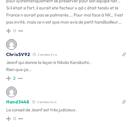
pour systématiquement se préserver pour son equipe nat…
Si il était si fort, il aurait ete facteur x qd c était tendu et la
France n aurait pas se palmarès…. Pour moi face à NK,. Il est
pas invité, mais ce n est que mon avis de petit handballeur…
0
ChrisSV92
2 années il y a
Jeanf qui donne la leçon à Nikola Karabatic .
Rien que ça…
2
Hand3448
2 années il y a
Le conseil de Jeanf est très judicieux.
0