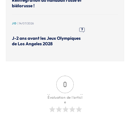
Réintégration du handball russe et
biélorusse !
JO
| 14/07/2026
3
J-2 ans avant les Jeux Olympiques
de Los Angeles 2028
0
Évaluation de l'articl
e