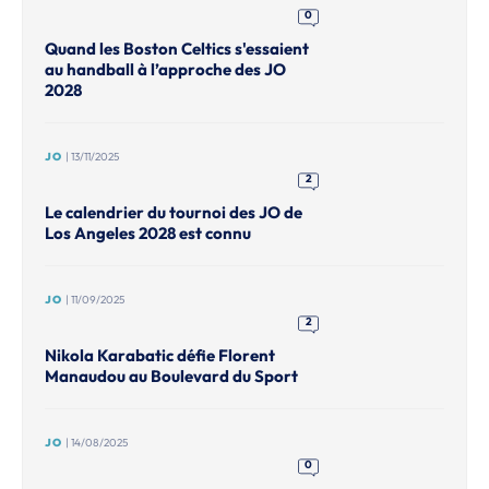
0
Quand les Boston Celtics s'essaient
au handball à l’approche des JO
2028
JO
| 13/11/2025
2
Le calendrier du tournoi des JO de
Los Angeles 2028 est connu
JO
| 11/09/2025
2
Nikola Karabatic défie Florent
Manaudou au Boulevard du Sport
JO
| 14/08/2025
0