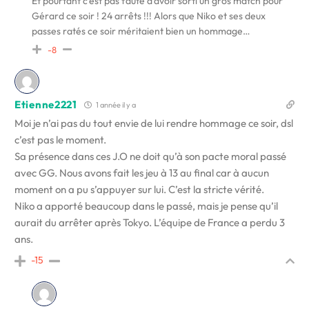
Et pourtant c’est pas faute d’avoir sorti un gros match pour
Gérard ce soir ! 24 arrêts !!! Alors que Niko et ses deux
passes ratés ce soir méritaient bien un hommage…
-8
Etienne2221
1 année il y a
Moi je n’ai pas du tout envie de lui rendre hommage ce soir, dsl
c’est pas le moment.
Sa présence dans ces J.O ne doit qu’à son pacte moral passé
avec GG. Nous avons fait les jeu à 13 au final car à aucun
moment on a pu s’appuyer sur lui. C’est la stricte vérité.
Niko a apporté beaucoup dans le passé, mais je pense qu’il
aurait du arrêter après Tokyo. L’équipe de France a perdu 3
ans.
-15