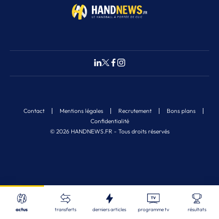
Contact
Mentions légales
Recrutement
Bons plans
Confidentialité
© 2026 HANDNEWS.FR - Tous droits réservés
Fermer
18
Nos derniers articles
Recherche
actus
transferts
derniers articles
programme tv
résultats
STL
| 06/08/2026