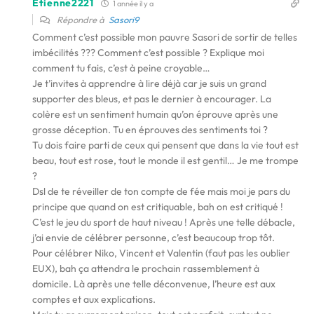
Etienne2221
1 année il y a
Répondre à
Sasori9
Comment c’est possible mon pauvre Sasori de sortir de telles
imbécilités ??? Comment c’est possible ? Explique moi
comment tu fais, c’est à peine croyable…
Je t’invites à apprendre à lire déjà car je suis un grand
supporter des bleus, et pas le dernier à encourager. La
colère est un sentiment humain qu’on éprouve après une
grosse déception. Tu en éprouves des sentiments toi ?
Tu dois faire parti de ceux qui pensent que dans la vie tout est
beau, tout est rose, tout le monde il est gentil… Je me trompe
?
Dsl de te réveiller de ton compte de fée mais moi je pars du
principe que quand on est critiquable, bah on est critiqué !
C’est le jeu du sport de haut niveau ! Après une telle débacle,
j’ai envie de célébrer personne, c’est beaucoup trop tôt.
Pour célébrer Niko, Vincent et Valentin (faut pas les oublier
EUX), bah ça attendra le prochain rassemblement à
domicile. Là après une telle déconvenue, l’heure est aux
comptes et aux explications.