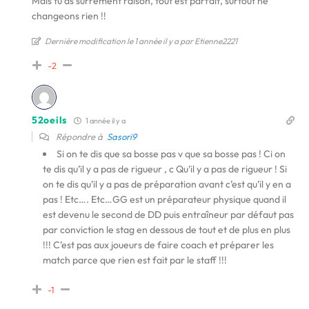
Mais tu as surrement raison, tout est parfait, surtout ne
changeons rien !!
Dernière modification le 1 année il y a par Etienne2221
-2
52oeils
1 année il y a
Répondre à
Sasori9
Si on te dis que sa bosse pas v que sa bosse pas ! Ci on
te dis qu’il y a pas de rigueur , c Qu’il y a pas de rigueur ! Si
on te dis qu’il y a pas de préparation avant c’est qu’il y en a
pas ! Etc…. Etc…GG est un préparateur physique quand il
est devenu le second de DD puis entraîneur par défaut pas
par conviction le stag en dessous de tout et de plus en plus
!!! C’est pas aux joueurs de faire coach et préparer les
match parce que rien est fait par le staff !!!
-1