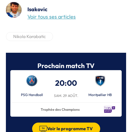
Isakovic
Voir tous ses articles
Nikola Karabatic
Prochain match TV
20:00
PSG Handball
Montpellier HB
SAM. 29 AOÛT.
Trophée des Champions
Voir le programme TV