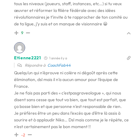
tous les niveaux (joueurs, staff, instances, etc…) si tu veux
œuvrer et réformer la filière fédérale avec des idées
révolutionnaires je t’invite à te rapprocher de ton comité ou
de ta ligue, j’y suis et on manque de visionnaire 😀
9
Etienne2221
1 année il y a
Répondre à
CoachFab44
Quelqu’un qui n’éprouve ni colère ni dégoût après cette
élimination, dsl mais il n’a aucun amour pour l’équipe de
France.
Je ne fais pas parti des « c’estpasgraveologue », qui nous
disent sans cesse que tout va bien, que tout est parfait, que
ça bosse bien et que personne n’est responsable de rien.
Je préfères être un peu dans l’excès que d’être là assis à
sourire et à applaudir Niko… Dsl mais comme je le répète, ce
n’est certainement pas le bon moment !!
-2