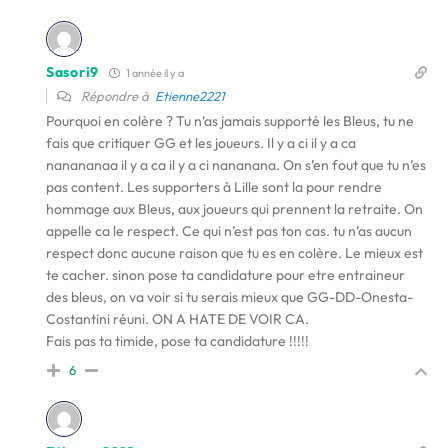
Sasori9
1 année il y a
Répondre à
Etienne2221
Pourquoi en colère ? Tu n’as jamais supporté les Bleus, tu ne
fais que critiquer GG et les joueurs. Il y a ci il y a ca
nanananaa il y a ca il y a ci nananana. On s’en fout que tu n’es
pas content. Les supporters à Lille sont la pour rendre
hommage aux Bleus, aux joueurs qui prennent la retraite. On
appelle ca le respect. Ce qui n’est pas ton cas. tu n’as aucun
respect donc aucune raison que tu es en colère. Le mieux est
te cacher. sinon pose ta candidature pour etre entraineur
des bleus, on va voir si tu serais mieux que GG-DD-Onesta-
Costantini réuni. ON A HATE DE VOIR CA.
Fais pas ta timide, pose ta candidature !!!!!
6