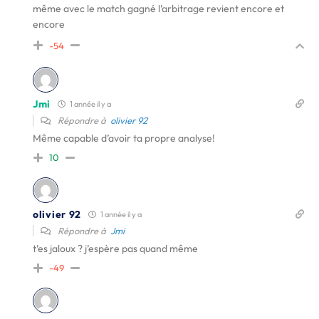
même avec le match gagné l’arbitrage revient encore et
encore
-54
Jmi
1 année il y a
Répondre à
olivier 92
Même capable d’avoir ta propre analyse!
10
olivier 92
1 année il y a
Répondre à
Jmi
t’es jaloux ? j’espère pas quand même
-49