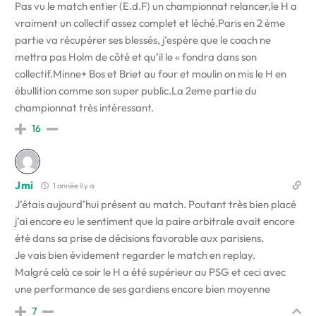
Pas vu le match entier (E.d.F) un championnat relancer,le H a
vraiment un collectif assez complet et léché.Paris en 2 ème
partie va récupérer ses blessés, j’espère que le coach ne
mettra pas Holm de côté et qu’il le « fondra dans son
collectif.Minne+ Bos et Briet au four et moulin on mis le H en
ébullition comme son super public.La 2eme partie du
championnat très intéressant.
16
Jmi
1 année il y a
J’étais aujourd’hui présent au match. Poutant très bien placé
j’ai encore eu le sentiment que la paire arbitrale avait encore
été dans sa prise de décisions favorable aux parisiens.
Je vais bien évidement regarder le match en replay.
Malgré celà ce soir le H a été supérieur au PSG et ceci avec
une performance de ses gardiens encore bien moyenne
7