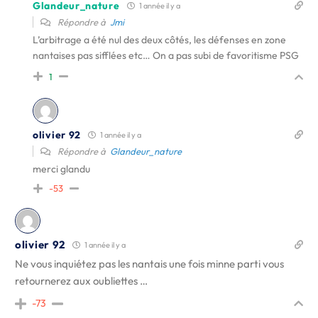
Glandeur_nature
1 année il y a
Répondre à
Jmi
L’arbitrage a été nul des deux côtés, les défenses en zone
nantaises pas sifflées etc… On a pas subi de favoritisme PSG
1
olivier 92
1 année il y a
Répondre à
Glandeur_nature
merci glandu
-53
olivier 92
1 année il y a
Ne vous inquiétez pas les nantais une fois minne parti vous
retournerez aux oubliettes …
-73