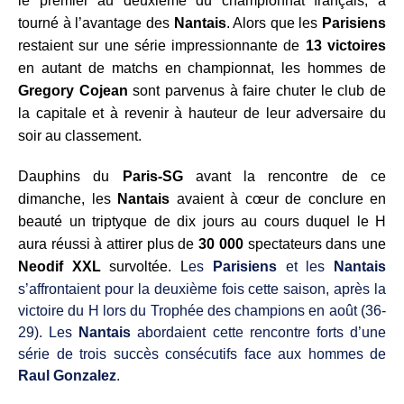
le premier au deuxième du championnat français, a
tourné à l’avantage des
Nantais
. Alors que les
Parisiens
restaient sur une série impressionnante de
13 victoires
en autant de matchs en championnat, les hommes de
Gregory Cojean
sont parvenus à faire chuter le club de
la capitale et à revenir à hauteur de leur adversaire du
soir au classement.
Dauphins du
Paris-SG
avant la rencontre de ce
dimanche, les
Nantais
avaient à cœur de conclure en
beauté un triptyque de dix jours au cours duquel le H
aura réussi à attirer plus de
30 000
spectateurs dans une
Neodif XXL
survoltée. L
es
Parisiens
et les
Nantais
s’affrontaient pour la deuxième fois cette saison, après la
victoire du H lors du Trophée des champions en août (36-
29). Les
Nantais
abordaient cette rencontre forts d’une
série de trois succès consécutifs face aux hommes de
Raul Gonzalez
.