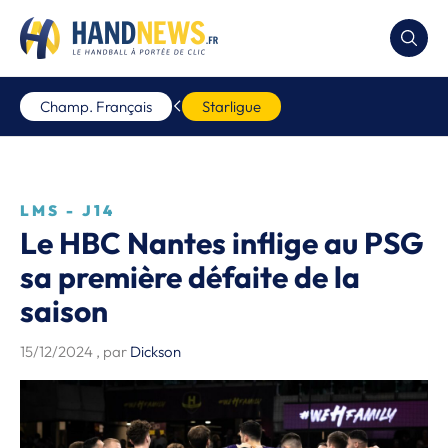
Champ. Français
Starligue
LMS - J14
Le HBC Nantes inflige au PSG
sa première défaite de la
saison
15/12/2024
, par
Dickson