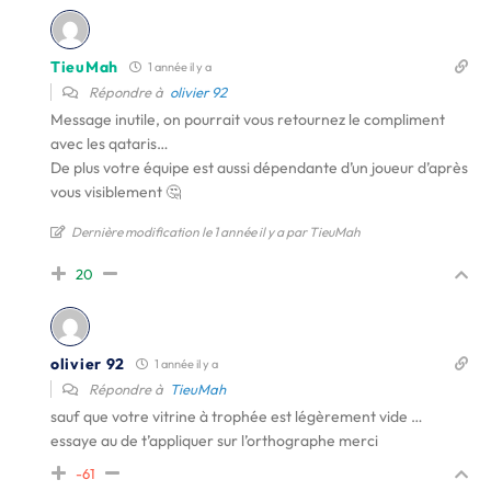
TieuMah
1 année il y a
Répondre à
olivier 92
Message inutile, on pourrait vous retournez le compliment
avec les qataris…
De plus votre équipe est aussi dépendante d’un joueur d’après
vous visiblement 🤔
Dernière modification le 1 année il y a par TieuMah
20
olivier 92
1 année il y a
Répondre à
TieuMah
sauf que votre vitrine à trophée est légèrement vide …
essaye au de t’appliquer sur l’orthographe merci
-61