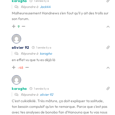
korogho
1 année il y a
Répondre à
Jack44
Malheureusement Handnews s’en fout qu’il y ait des trolls sur
son forum.
9
olivier 92
1 année il y a
Répondre à
korogho
en effet vu que tu es déjà là
-48
korogho
1 année il y a
Répondre à
olivier 92
C’est cuikidikilé. Très mâture, ça doit expliquer ta solitude,
ton besoin compulsif qu’on te remarque. Parce que c’est pas
avec tes analyses de bonobo fan d’Hanouna que tu vas nous