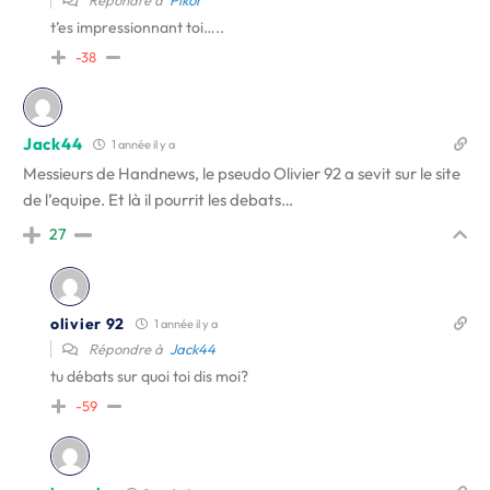
Répondre à
Pikor
t’es impressionnant toi…..
-38
Jack44
1 année il y a
Messieurs de Handnews, le pseudo Olivier 92 a sevit sur le site
de l’equipe. Et là il pourrit les debats…
27
olivier 92
1 année il y a
Répondre à
Jack44
tu débats sur quoi toi dis moi?
-59