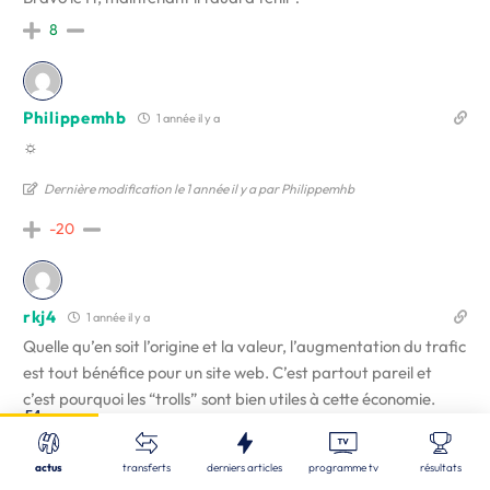
8
Philippemhb
1 année il y a
☼
Dernière modification le 1 année il y a par Philippemhb
-20
rkj4
1 année il y a
Quelle qu’en soit l’origine et la valeur, l’augmentation du trafic
est tout bénéfice pour un
site web
. C’est partout pareil et
c’est pourquoi les “trolls” sont bien utiles à cette économie.
Fermer
54
Nos derniers articles
Dans un premier temps.
Recherche
Si, ensuite, les contributeurs passionnés et éclairés quittent le
actus
transferts
derniers articles
programme tv
résultats
navire (perso, je me tâte depuis quelques temps mais peu
CDF
| 05/08/2026