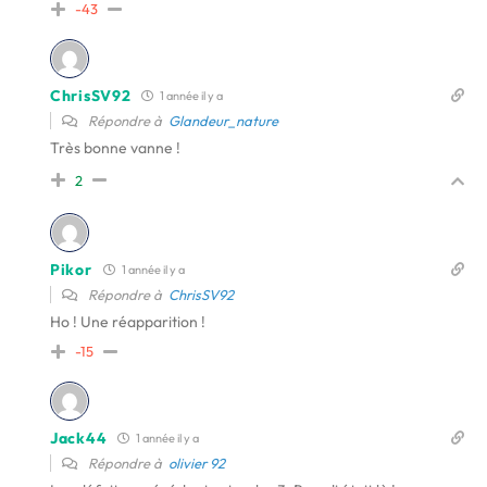
-43
ChrisSV92
1 année il y a
Répondre à
Glandeur_nature
Très bonne vanne !
2
Pikor
1 année il y a
Répondre à
ChrisSV92
Ho ! Une réapparition !
-15
Jack44
1 année il y a
Répondre à
olivier 92