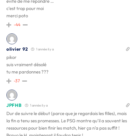
évite de me répondre …
c’est trop pour moi
merci poto
-44
olivier 92
1 année il y a
pikor
suis vraiment désolé
tu me pardonnes ???
-37
JPFHB
1 année il y a
Dur de suivre le début (parce que je regardais les filles), mais
la fin a tenu ses promesses. Le PSG montre qu’il a souvent les
ressources pour bien finir les match, hier ça n’a pas suffit !
Bravo le H, maintenant il faudra tenir !