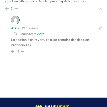
sportive attractive. « Arx tarpeia Capitoli proxima »
2
Aritz
1 année il y a
Répondre à
Aritz
La passion à un revers, celui de prendre des décision
irrationnelles…
-1