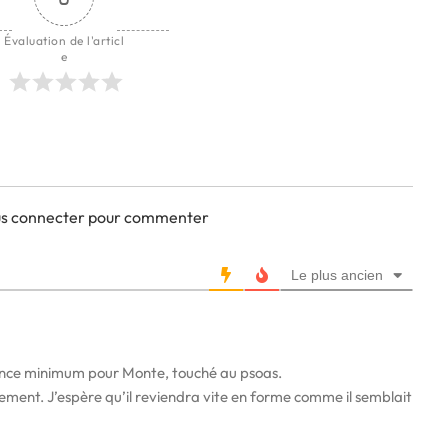
Évaluation de l'articl
e
ous connecter pour commenter
Le plus ancien
bsence minimum pour Monte, touché au psoas.
sement. J’espère qu’il reviendra vite en forme comme il semblait