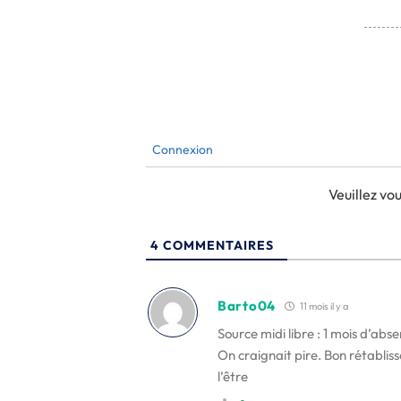
Connexion
Veuillez v
4
COMMENTAIRES
Barto04
11 mois il y a
Source midi libre : 1 mois d’a
On craignait pire. Bon rétablis
l’être