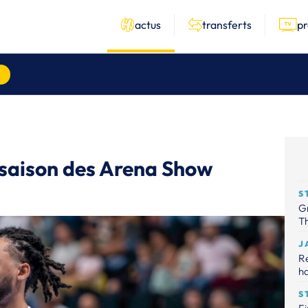
actus
transferts
p
 saison des Arena Show
S
Gr
Th
J
R
ha
S