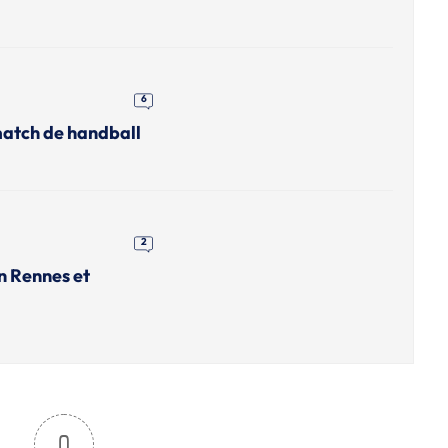
6
match de handball
2
n Rennes et
0