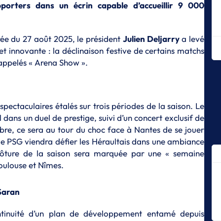
ha
pporters dans un écrin capable d’accueillir 9 000
S
Gu
rée du 27 août 2025, le président
Julien Deljarry
a levé
po
C
et innovante : la déclinaison festive de certains matchs
appelés « Arena Show ».
S
Ch
l'
S
pectaculaires étalés sur trois périodes de la saison. Le
D
 dans un duel de prestige, suivi d’un concert exclusif de
p
bre, ce sera au tour du choc face à Nantes de se jouer
S
le PSG viendra défier les Héraultais dans une ambiance
Le
 clôture de la saison sera marquée par une « semaine
St
oulouse et Nîmes.
S
Ma
 Saran
l’
cl
continuité d’un plan de développement entamé depuis
S