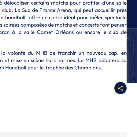
 à délocaliser certains matchs pour profiter d’une salle
Dy
du club. La Sud de France Arena, qui peut accueillir près
S
n handball, offre un cadre idéal pour mêler spectacle
St
es soirées composées de matchs et concerts font penser
d
Saran à la salle Comet Orléans ou encore le club de
S
Al
a
stre la volonté du MHB de franchir un nouveau cap, en
in et mise en scène hors normes. Le MHB débutera sa
S
Us
PSG Handball pour le Trophée des Champions.
S
R
H
L
Le