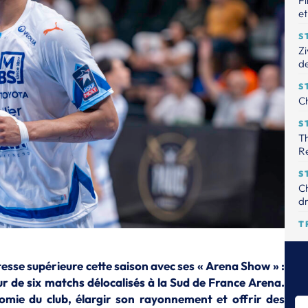
Fi
et
S
Zi
de
S
Ch
S
Th
R
S
Ch
dr
T
Le
tr
tesse supérieure cette saison avec ses « Arena Show » :
S
ur de six matchs délocalisés à la Sud de France Arena.
Th
onomie du club, élargir son rayonnement et offrir des
pr