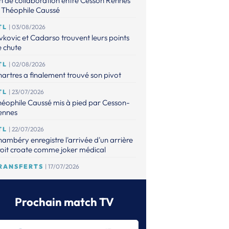
n de collaboration entre Cesson Rennes
 Théophile Caussé
TL
| 03/08/2026
vkovic et Cadarso trouvent leurs points
 chute
TL
| 02/08/2026
artres a finalement trouvé son pivot
TL
| 23/07/2026
éophile Caussé mis à pied par Cesson-
ennes
TL
| 22/07/2026
ambéry enregistre l'arrivée d'un arrière
oit croate comme joker médical
RANSFERTS
| 17/07/2026
 point sur les mises à jour de l'espace
ansferts
Prochain match TV
TL
| 16/07/2026
éophile Caussé placé en détention
ovisoire pour des faits de violences