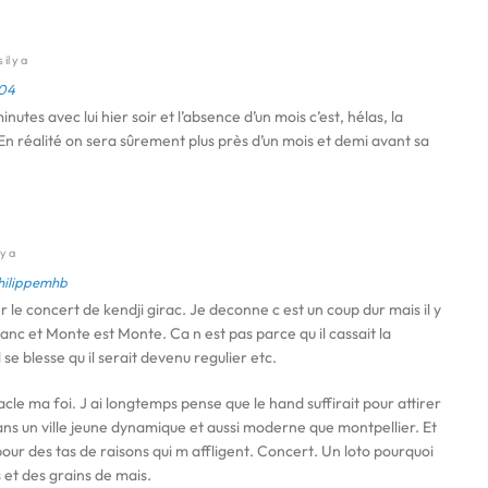
 il y a
04
nutes avec lui hier soir et l’absence d’un mois c’est, hélas, la
 En réalité on sera sûrement plus près d’un mois et demi avant sa
 y a
hilippemhb
r le concert de kendji girac. Je deconne c est un coup dur mais il y
anc et Monte est Monte. Ca n est pas parce qu il cassait la
l se blesse qu il serait devenu regulier etc.
cle ma foi. J ai longtemps pense que le hand suffirait pour attirer
s un ville jeune dynamique et aussi moderne que montpellier. Et
 pour des tas de raisons qui m affligent. Concert. Un loto pourquoi
 et des grains de mais.