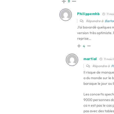
8
Philippemhb
11 mois
Répondre à
Barto
J’ai bavardé quelques mi
version très optimiste.
reprise…
4
martial
11 mois il
Répondre à
P
Il risque de manque
a du monde sur le b
baraque le jour ou i
Les concerts specta
9000 personnes dan
ca n est pas le cas
pas avec des tables