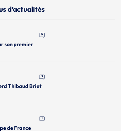
us d’actualités
0
ur son premier
3
erd Thibaud Briet
1
upe de France