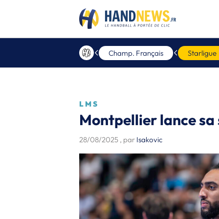
Champ. Français
Starligue
LMS
Montpellier lance sa
28/08/2025
, par
Isakovic