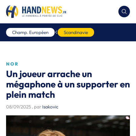
Champ. Européen
Scandinavie
NOR
Un joueur arrache un
mégaphone à un supporter en
plein match
08/09/2025
, par
Isakovic