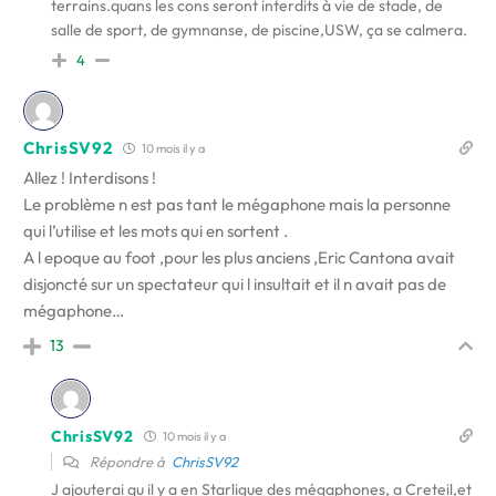
terrains.quans les cons seront interdits à vie de stade, de
salle de sport, de gymnanse, de piscine,USW, ça se calmera.
4
ChrisSV92
10 mois il y a
Allez ! Interdisons !
Le problème n est pas tant le mégaphone mais la personne
qui l’utilise et les mots qui en sortent .
A l epoque au foot ,pour les plus anciens ,Eric Cantona avait
disjoncté sur un spectateur qui l insultait et il n avait pas de
mégaphone…
13
ChrisSV92
10 mois il y a
Répondre à
ChrisSV92
J ajouterai qu il y a en Starligue des mégaphones, a Creteil,et