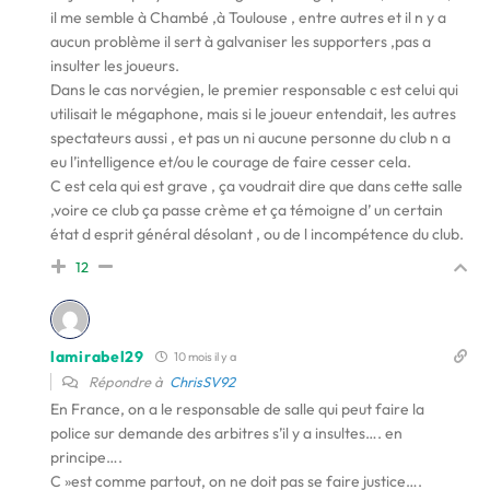
il me semble à Chambé ,à Toulouse , entre autres et il n y a
aucun problème il sert à galvaniser les supporters ,pas a
insulter les joueurs.
Dans le cas norvégien, le premier responsable c est celui qui
utilisait le mégaphone, mais si le joueur entendait, les autres
spectateurs aussi , et pas un ni aucune personne du club n a
eu l’intelligence et/ou le courage de faire cesser cela.
C est cela qui est grave , ça voudrait dire que dans cette salle
,voire ce club ça passe crème et ça témoigne d’ un certain
état d esprit général désolant , ou de l incompétence du club.
12
lamirabel29
10 mois il y a
Répondre à
ChrisSV92
En France, on a le responsable de salle qui peut faire la
police sur demande des arbitres s’il y a insultes…. en
principe….
C »est comme partout, on ne doit pas se faire justice….