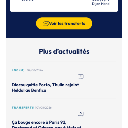
Dijon Hand
Voir les transferts
Plus d’actualités
LDC (M)
| 02/08/2026
1
Diocou quitte Porto, Thulin rejoint
Heldal au Benfica
TRANSFERTS
| 01/08/2026
0
Ça bouge encore à Paris 92,
Dortmund et Odense, pas à Metz et