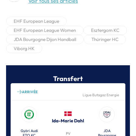
Voir tous ses articles
EHF European League
EHF European League Women
Esztergom KC
JDA Bourgogne Dijon Handball
Thüringer HC
Viborg HK
Transfert
ARRIVÉE
Ligue Butagaz Energie
Ida-Marie Dahl
Györi Audi
JDA
PV
ETO KC
Bourgogne