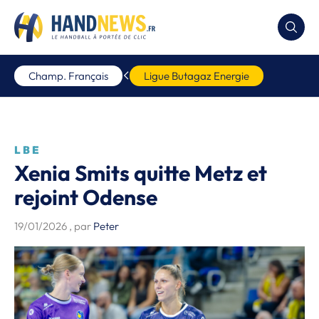
Champ. Français
Ligue Butagaz Energie
LBE
Xenia Smits quitte Metz et
rejoint Odense
19/01/2026
, par
Peter