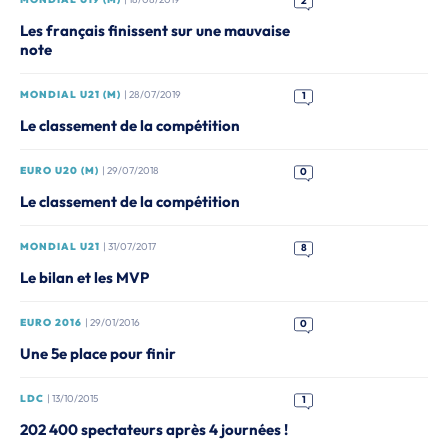
2
Les français finissent sur une mauvaise
note
MONDIAL U21 (M)
| 28/07/2019
1
Le classement de la compétition
EURO U20 (M)
| 29/07/2018
0
Le classement de la compétition
MONDIAL U21
| 31/07/2017
8
Le bilan et les MVP
EURO 2016
| 29/01/2016
0
Une 5e place pour finir
LDC
| 13/10/2015
1
202 400 spectateurs après 4 journées !