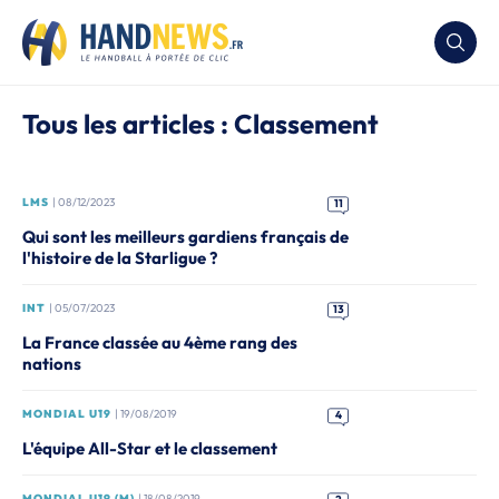
Tous les articles : Classement
LMS
| 08/12/2023
11
Qui sont les meilleurs gardiens français de
l'histoire de la Starligue ?
INT
| 05/07/2023
13
La France classée au 4ème rang des
nations
MONDIAL U19
| 19/08/2019
4
L'équipe All-Star et le classement
MONDIAL U19 (M)
| 18/08/2019