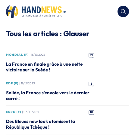
Tous les articles : Glauser
MONDIAL (F)
| 15/12/2023
19
La France en finale grâce à une nette
victoire sur la Suède !
EDF (F)
| 12/12/2023
6
Solide, la France s'envole vers le dernier
carré !
EURO (F)
| 06/10/2021
10
Des Bleues new look atomisent la
République Tchèque !