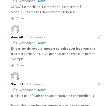
Répondre à
Averell
😄😄😄 Le martinet ! Le martinet ! Le martinet !
Sinon, oui, tout à fait d’accord avec l’analyse !
0
Averell
2 années il y a
Répondre à
Averell
En parlant de joueuse capable de debloquer les situations
tres mal parties, la Norvegienne Reistad en est un parfait
exemple!
0
Sasori9
2 années il y a
Répondre à
Averell
publique pour l'avoir critiquee en debut de competition:-)
Pas au début, ca fait des années que tu la critiques dur.