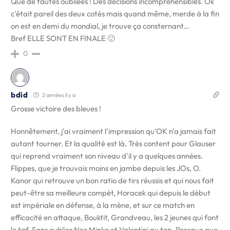
Que de fautes oubliées ! Des décisions incompréhensibles. Ok
c'était pareil des deux cotés mais quand même, merde à la fin
on est en demi du mondial, je trouve ça consternant…
Bref ELLE SONT EN FINALE 🙂
0
bdid
2 années il y a
Grosse victoire des bleues !
Honnêtement, j'ai vraiment l'impression qu'OK n'a jamais fait
autant tourner. Et la qualité est là. Très content pour Glauser
qui reprend vraiment son niveau d'il y a quelques années.
Flippes, que je trouvais moins en jambe depuis les JOs, O.
Kanor qui retrouve un bon ratio de tirs réussis et qui nous fait
peut-être sa meilleure compèt, Horacek qui depuis le début
est impériale en défense, à la mène, et sur ce match en
efficacité en attaque, Bouktit, Grandveau, les 2 jeunes qui font
le taf. Sans oublier Nze Minko et Valentini au top. Presque que