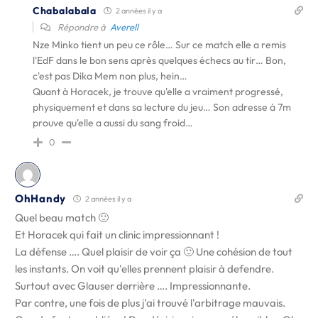
Chabalabala
2 années il y a
Répondre à
Averell
Nze Minko tient un peu ce rôle… Sur ce match elle a remis
l'EdF dans le bon sens après quelques échecs au tir… Bon,
c'est pas Dika Mem non plus, hein…
Quant à Horacek, je trouve qu'elle a vraiment progressé,
physiquement et dans sa lecture du jeu… Son adresse à 7m
prouve qu'elle a aussi du sang froid…
0
OhHandy
2 années il y a
Quel beau match 🙂
Et Horacek qui fait un clinic impressionnant !
La défense …. Quel plaisir de voir ça 🙂 Une cohésion de tout
les instants. On voit qu'elles prennent plaisir à defendre.
Surtout avec Glauser derrière …. Impressionnante.
Par contre, une fois de plus j'ai trouvé l'arbitrage mauvais.