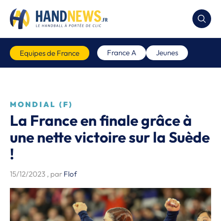
France A
Jeunes
Equipes de France
MONDIAL (F)
La France en finale grâce à
une nette victoire sur la Suède
!
15/12/2023
, par
Flof