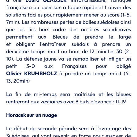
française
à
pu jouer son attaque rapide et trouver des
solutions faciles pour rapidement mener au score
(1-5,
7min
)
.
Les nombreuses pertes de balles suédoises ainsi
que les tirs hors cadre des arrières scandinaves
permettent aux Bleues de prendre le large
et obligent l'entraîneur suédois à prendre un
deuxième
temps-mort
au bout de 12 minutes 30
(
2-
10
)
.
La défense jaune va se
remobiliser
et infliger un
petit
3-0
aux Françaises pour obligé
Olivier
KRUMBHOLZ
à prendre un
temps-mort
(
6-
13
,
20min
)
La fin de mi-temps sera maîtrisée et les bleues
rentreront aux vestiaires avec 8 buts d'avance :
11-19
Horacek
sur un nuage
Le début de seconde période sera à l'avantage des
Suédoises, qui vont revenir en force pour essayer de