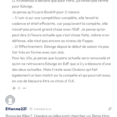
O. Krumbholz a déclaré que pour Paris, ça n'était pas fermé
pour Edwige.
Je pense qu'il a pris Bouktit pour 2 raisons.
– 1/ voir si sur une compétition complète, elle tenait la
cadence et était efficiente, car jusqu'avant la compète, elle
n'avait pas prouvé grand chose avec l'EdF. Je pense qu'on
peut dire à l'heure actuelle que c'est chose faite, même si en
défense, elle n'est pas encore au niveau de Foppa.
– 2/ Effectivement, Edwige depuis le début de saison n'a pas
l'air très en forme avec son club.
Pour les JOs, je pense que la paire actuelle sera renouvelé et
qu'on ne retrouvera Edwige en EdF que si il y a blessure d'une
des deux actuelles. Mais il reste aussi Ondono qui fait
également un bon match sur la compète et qui pourrait aussi,
en cas de blessure être un choix d' O.K.
0
Etienne221
2 années il y a
Bravo les filles !! J'espère qu'elles iront chercher un 3ème titre