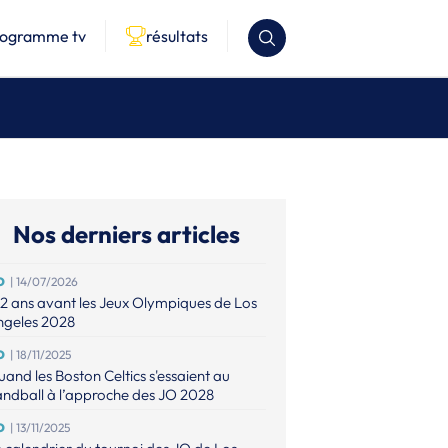
rogramme tv
résultats
Nos derniers articles
O
| 14/07/2026
2 ans avant les Jeux Olympiques de Los
ngeles 2028
O
| 18/11/2025
and les Boston Celtics s'essaient au
ndball à l’approche des JO 2028
O
| 13/11/2025