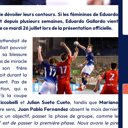
en
J
e dévoiler leurs contours. Si les féminines de Eduardo
Ma
t depuis plusieurs semaines, Eduardo Gallardo vient
h
ce mardi 26 juillet lors de la présentation officielle.
J
L'
 attendait de
G
allait pouvoir
é sa blessure
J
Le
as de miracle
s'
 son frère
oit durant la
J
L'
sent. Pas de
ction, qui a
J
'à la coupe
U
sp
iccobelli
et
Julian Sueto Cueto
, tandis que
Mariano
tre sens,
Juan Pablo Fernandez
absent le mois dernier
J
c un objectif, passer la phase de groupe, comme le
3 
if est de passer la première phase. Nous avons le pire
J