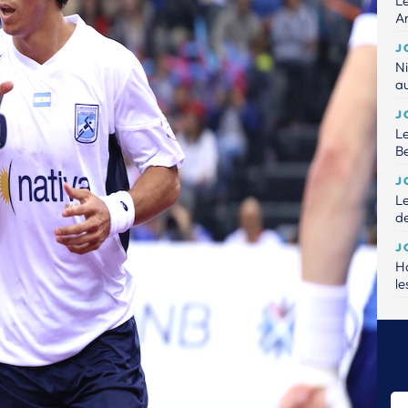
Le
An
J
Ni
a
J
Le
B
J
Le
de
J
Ha
le
J
Le
pe
J
Un