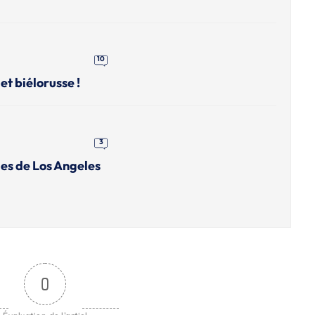
10
et biélorusse !
3
es de Los Angeles
0