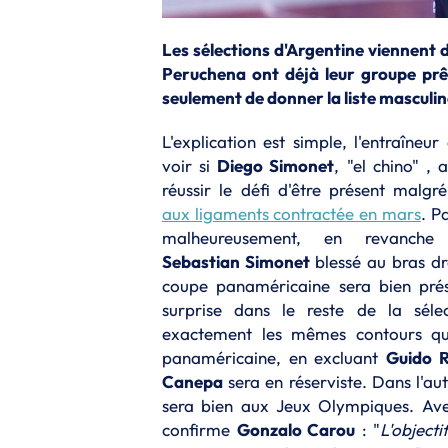
Les sélections d'Argentine viennent d
Peruchena ont déjà leur groupe prê
seulement de donner la liste masculine 
L'explication est simple, l'entraîneur
voir si
Diego Simonet
, "el chino" , 
réussir le défi d'être présent malgr
aux ligaments contractée en mars
. P
malheureusement, en revanche
Sebastian Simonet
blessé au bras dr
coupe panaméricaine sera bien pré
surprise dans le reste de la séle
exactement les mêmes contours qu
panaméricaine, en excluant
Guido R
Canepa
sera en réserviste. Dans l'au
sera bien aux Jeux Olympiques. Ave
confirme
Gonzalo Carou
: "
L'object