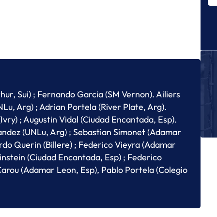
Es
no
J
L
J
L
J
hur, Sui) ; Fernando Garcia (SM Vernon). Ailiers
Un
D
u, Arg) ; Adrian Portela (River Plate, Arg).
Ivry) ; Augustin Vidal (Ciudad Encantada, Esp).
J
Un
andez (UNLu, Arg) ; Sebastian Simonet (Adamar
Ch
ardo Querin (Billere) ; Federico Vieyra (Adamar
Vainstein (Ciudad Encantada, Esp) ; Federico
 Carou (Adamar Leon, Esp), Pablo Portela (Colegio