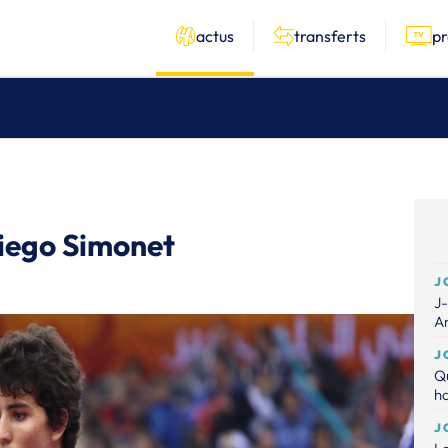
actus
transferts
p
Diego Simonet
J
J-
A
J
Qu
ha
J