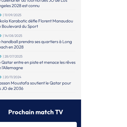
 calendrier du tournoi des JO de Los
geles 2028 est connu
O
| 11/09/2025
kola Karabatic défie Florent Manaudou
u Boulevard du Sport
O
| 14/08/2025
 handball prendra ses quartiers à Long
each en 2028
O
| 28/07/2025
 Qatar entre en piste et menace les rêves
 l'Allemagne
O
| 20/11/2024
ssan Moustafa soutient le Qatar pour
s JO de 2036
O
| 26/08/2024
 danois Emil Nielsen a vécu une tragédie
ndant les JO
Prochain match TV
O (M)
| 12/08/2024
e finale olympique de tous les records