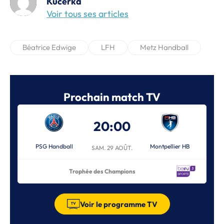
Kucerka
Voir tous ses articles
Béatrice Edwige
LFH
Metz Handball
Prochain match TV
20:00
PSG Handball
Montpellier HB
SAM. 29 AOÛT.
Trophée des Champions
Voir le programme TV