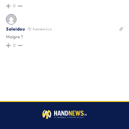
0
Soleidou
8 années il y a
Maigre ?
0