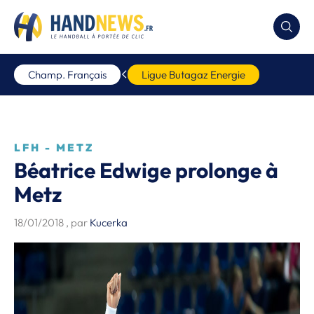
Champ. Français
Ligue Butagaz Energie
LFH - METZ
Béatrice Edwige prolonge à
Metz
18/01/2018
, par
Kucerka