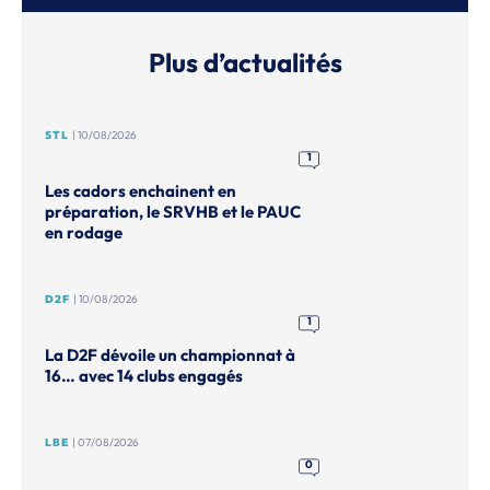
Plus d’actualités
STL
| 10/08/2026
1
Les cadors enchainent en
préparation, le SRVHB et le PAUC
en rodage
D2F
| 10/08/2026
1
La D2F dévoile un championnat à
16… avec 14 clubs engagés
LBE
| 07/08/2026
0