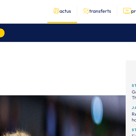
actus
transferts
p
S
Gr
Th
J
R
ha
S