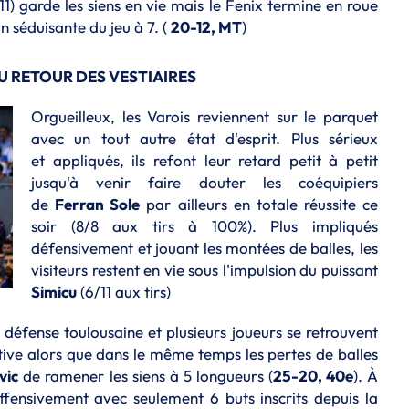
11) garde les siens en vie mais le Fenix termine en roue
on séduisante du jeu à 7. (
20-12, MT
)
U RETOUR DES VESTIAIRES
Orgueilleux, les Varois reviennent sur le parquet
avec un tout autre état d'esprit.
Plus sérieux
et appliqués, ils refont leur retard petit à petit
jusqu'à venir faire douter les coéquipiers
de
Ferran Sole
par ailleurs en totale réussite ce
soir (8/8 aux tirs à 100%).
Plus impliqués
défensivement et jouant les montées de balles, les
visiteurs restent en vie sous l'impulsion du puissant
Simicu
(6/11 aux tirs)
a défense toulousaine et plusieurs joueurs se retrouvent
tive alors que dans le même temps les pertes de balles
vic
de ramener les siens à 5 longueurs (
25-20, 40e
).
À
offensivement avec seulement 6 buts inscrits depuis la