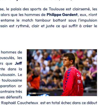
e, le palais des sports de Toulouse est clairsemé, les
ce alors que les hommes de
Philippe Gardent
, eux, n'ont
t entame le match tambour battant sous l'impulsion
sain est rythmé, clair et juste ce qui suffit à créer le
es hommes de
usculés, les
lors que
Jeff
nte dans la
oulousain.
Le
 toulousaine
éparation or
ontraire très
mes défensifs
lier Raphaël Caucheteux est en total échec dans ce début