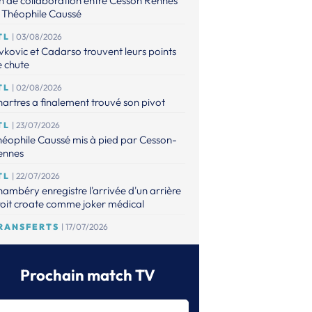
n de collaboration entre Cesson Rennes
 Théophile Caussé
TL
| 03/08/2026
vkovic et Cadarso trouvent leurs points
 chute
TL
| 02/08/2026
artres a finalement trouvé son pivot
TL
| 23/07/2026
éophile Caussé mis à pied par Cesson-
ennes
TL
| 22/07/2026
ambéry enregistre l'arrivée d'un arrière
oit croate comme joker médical
RANSFERTS
| 17/07/2026
 point sur les mises à jour de l'espace
ansferts
Prochain match TV
TL
| 16/07/2026
éophile Caussé placé en détention
ovisoire pour des faits de violences