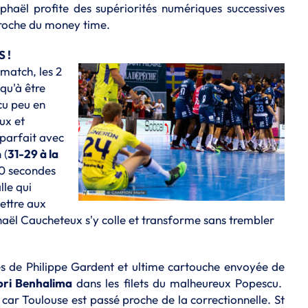
phaël profite des supériorités numériques successives
pproche du money time.
 !
 match, les 2
qu'à être
u peu en
eux et
 parfait avec
 (
31-29 à la
30 secondes
lle qui
ettre aux
phaël Caucheteux s'y colle et transforme sans trembler
 de Philippe Gardent et ultime cartouche envoyée de
ri Benhalima
dans les filets du malheureux Popescu.
 car Toulouse est passé proche de la correctionnelle. St