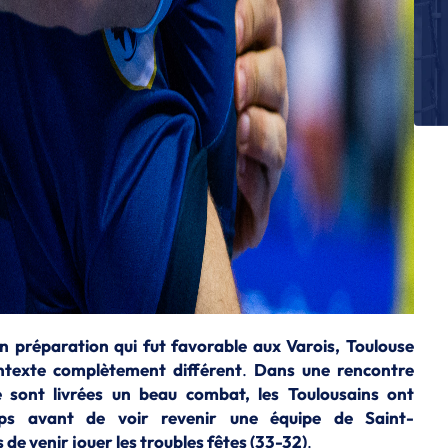
Dy
S
St
d
S
Al
a
S
Us
S
R
H
L
 préparation qui fut favorable aux Varois, Toulouse
Le
ntexte complètement différent
.
Dans une rencontre
e sont livrées un beau combat, les Toulousains ont
ps avant de voir revenir une équipe de Saint-
de venir jouer les troubles fêtes (33-32)
.