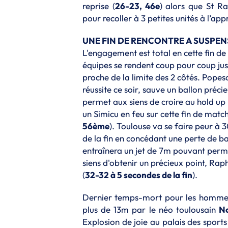
reprise (
26-23, 46e
) alors que St Ra
pour recoller à 3 petites unités à l’a
UNE FIN DE RENCONTRE A SUSPENS
L'engagement est total en cette fin de
équipes se rendent coup pour coup jus
proche de la limite des 2 côtés.
Popesc
réussite ce soir, sauve un ballon préci
permet aux siens de croire au hold up
un Simicu en feu sur cette fin de match
56ème
).
Toulouse va se faire peur à 
de la fin en concédant une perte de ba
entraînera un jet de 7m pouvant perm
siens d'obtenir un précieux point, Ra
(
32-32 à 5 secondes de la fin
).
Dernier temps-mort pour les hommes
plus de 13m par le néo toulousain
No
Explosion de joie au palais des sports