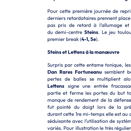
Pour cette première journée de repris
derniers retardataires prennent pla
pas pris de retard à l’allumage e
du demi-centre
Steins
.
Le jeu toulou
premier break (
4-1, 5e
).
Steins et Lettens à la manœuvre
Surpris par cette entame tonique, l
Dan Rares Fortuneanu
semblent bo
pertes de balles se multiplient a
Lettens
signe une entrée fracassa
partie et ferme les portes du but t
manque de rendement de la défense
fut pointé du doigt lors de la pr
durant cette 1re mi-temps elle est au c
séduisante avec l’utilisation de systè
variés.
Pour illustration le très régu