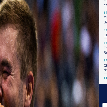
Fi
et
S
Zi
de
S
Ch
S
Th
R
S
Ch
dr
T
Le
tr
S
Th
pr