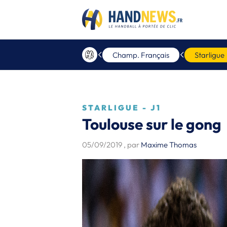
Champ. Français
Starligue
STARLIGUE - J1
Toulouse sur le gong
05/09/2019
, par
Maxime Thomas