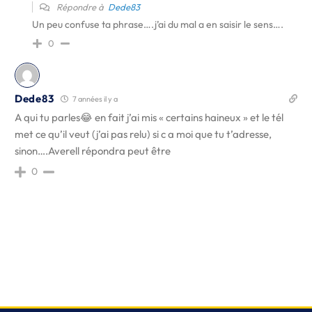
Répondre à
Dede83
Un peu confuse ta phrase….j’ai du mal a en saisir le sens….
0
Dede83
7 années il y a
A qui tu parles😂 en fait j’ai mis « certains haineux » et le tél
met ce qu’il veut (j’ai pas relu) si c a moi que tu t’adresse,
sinon….Averell répondra peut être
0