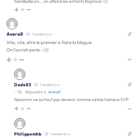
handballeurs… on attend les enfants Bojinovic 🙂
0
Averell
7 années il y a
Vite, vite, etre le premier a faire la blague:
On l'aurait parie :-)))
0
Dede83
7 années il y a
Répondre à
Averell
Nooonnn ne surtout pas devenir comme cétais haineux SVP
0
Philippemhb
7 années il y a