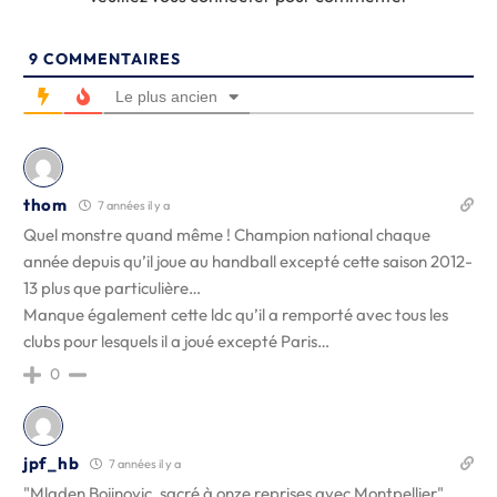
9
COMMENTAIRES
Le plus ancien
thom
7 années il y a
Quel monstre quand même ! Champion national chaque
année depuis qu’il joue au handball excepté cette saison 2012-
13 plus que particulière…
Manque également cette ldc qu’il a remporté avec tous les
clubs pour lesquels il a joué excepté Paris…
0
jpf_hb
7 années il y a
"Mladen Bojinovic, sacré à onze reprises avec Montpellier"