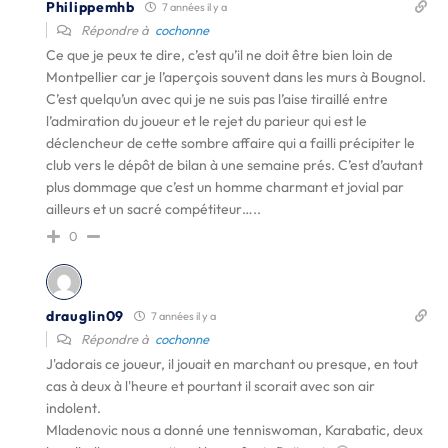
Philippemhb
7 années il y a
Répondre à
cochonne
Ce que je peux te dire, c’est qu’il ne doit être bien loin de
Montpellier car je l’aperçois souvent dans les murs à Bougnol.
C’est quelqu’un avec qui je ne suis pas l’aise tiraillé entre
l’admiration du joueur et le rejet du parieur qui est le
déclencheur de cette sombre affaire qui a failli précipiter le
club vers le dépôt de bilan à une semaine prés. C’est d’autant
plus dommage que c’est un homme charmant et jovial par
ailleurs et un sacré compétiteur…..
0
drauglin09
7 années il y a
Répondre à
cochonne
J'adorais ce joueur, il jouait en marchant ou presque, en tout
cas à deux à l'heure et pourtant il scorait avec son air
indolent.
Mladenovic nous a donné une tenniswoman, Karabatic, deux