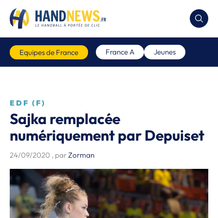
France A
Jeunes
Equipes de France
EDF (F)
Sajka remplacée
numériquement par Depuiset
24/09/2020
, par
Zorman