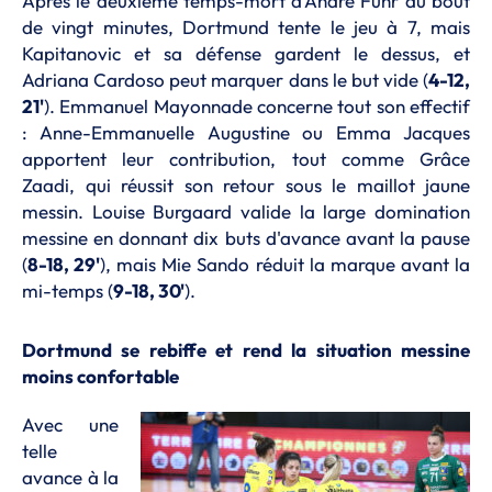
Après le deuxième temps-mort d'André Fuhr au bout
de vingt minutes, Dortmund tente le jeu à 7, mais
Kapitanovic et sa défense gardent le dessus, et
Adriana Cardoso peut marquer dans le but vide (
4-12,
21'
). Emmanuel Mayonnade concerne tout son effectif
: Anne-Emmanuelle Augustine ou Emma Jacques
apportent leur contribution, tout comme Grâce
Zaadi, qui réussit son retour sous le maillot jaune
messin. Louise Burgaard valide la large domination
messine en donnant dix buts d'avance avant la pause
(
8-18, 29'
), mais Mie Sando réduit la marque avant la
mi-temps (
9-18, 30'
).
Dortmund se rebiffe et rend la situation messine
moins confortable
Avec une
telle
avance à la