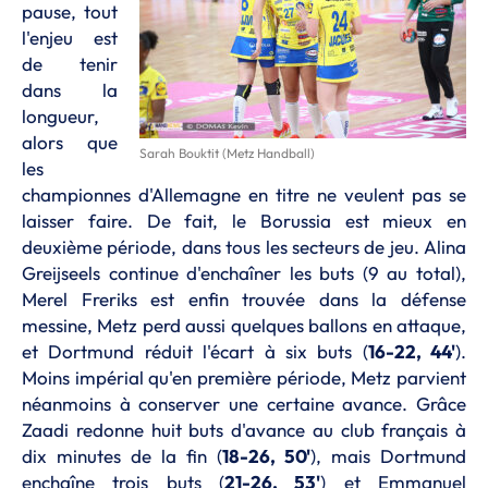
pause, tout
l'enjeu est
de tenir
dans la
longueur,
alors que
Sarah Bouktit (Metz Handball)
les
championnes d'Allemagne en titre ne veulent pas se
laisser faire. De fait, le Borussia est mieux en
deuxième période, dans tous les secteurs de jeu. Alina
Greijseels continue d'enchaîner les buts (9 au total),
Merel Freriks est enfin trouvée dans la défense
messine, Metz perd aussi quelques ballons en attaque,
et Dortmund réduit l'écart à six buts (
16-22, 44'
).
Moins impérial qu'en première période, Metz parvient
néanmoins à conserver une certaine avance. Grâce
Zaadi redonne huit buts d'avance au club français à
dix minutes de la fin (
18-26, 50'
), mais Dortmund
enchaîne trois buts (
21-26, 53'
) et Emmanuel