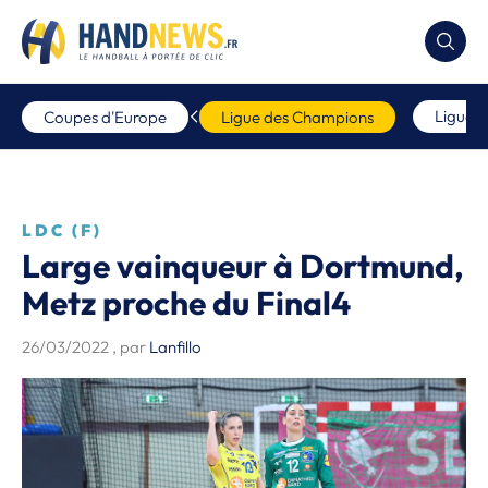
Ligue 
Coupes d'Europe
Ligue des Champions
LDC (F)
Large vainqueur à Dortmund,
Metz proche du Final4
26/03/2022
, par
Lanfillo