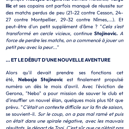
Ilic
et ses copains ont parfois manqué de réussite sur
des matchs perdus de peu (21-22 contre Cesson, 24-
27 contre Montpellier, 29-32 contre Nîmes,...). Et
peut-être d'un petit supplément d'âme ? "
Cela s'est
transformé en cercle vicieux
, continue
Stojinovic.
A
force de perdre les matchs, on a commencé à jouer un
petit peu avec la peur...
"
... ET LE DÉBUT D'UNE NOUVELLE AVENTURE
Alors qu'il devait prendre ses fonctions cet
été,
Nebosja Stojinovic
est finalement propulsé
numéro un dès le mois d'avril. Avec l'éviction de
Gerona, "Nebo" a pour mission de sauver le club et
d'insuffler un nouvel élan, quelques mois plus tôt que
prévu. "
C'était un contexte difficile sur la fin de saison,
se souvient-il.
Sur le coup, on a pas mal ramé et puis
on était dans une spirale négative, avec les mauvais
résultats, le départ de Toni. C'est sûr que ce n'était pas