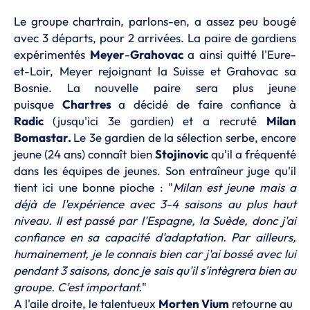
Le groupe chartrain, parlons-en, a assez peu bougé
avec 3 départs, pour 2 arrivées. La paire de gardiens
expérimentés
Meyer
-
Grahovac
a ainsi quitté l'Eure-
et-Loir, Meyer rejoignant la Suisse et Grahovac sa
Bosnie. La nouvelle paire sera plus jeune
puisque
Chartres
a décidé de faire confiance à
Radic
(jusqu'ici 3e gardien) et a recruté
Milan
Bomastar.
Le 3e gardien de la sélection serbe, encore
jeune (24 ans) connaît bien
Stojinovic
qu'il a fréquenté
dans les équipes de jeunes. Son entraîneur juge qu'il
tient ici une bonne pioche : "
Milan est jeune mais a
déjà de l'expérience avec 3-4 saisons au plus haut
niveau. Il est passé par l'Espagne, la Suède, donc j'ai
confiance en sa capacité d'adaptation. Par ailleurs,
humainement, je le connais bien car j'ai bossé avec lui
pendant 3 saisons, donc je sais qu'il s'intègrera bien au
groupe. C'est important.
"
A l'aile droite, le talentueux
Morten Vium
retourne au