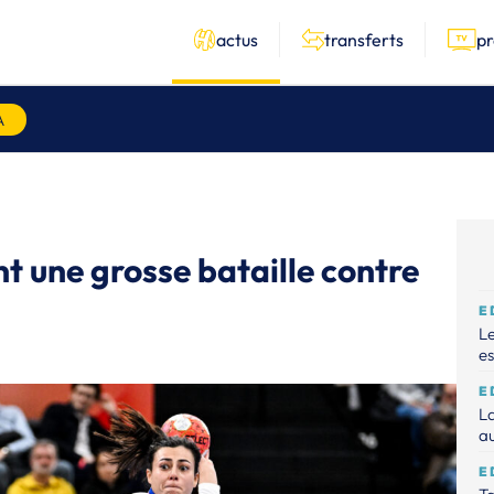
actus
transferts
p
A
t une grosse bataille contre
E
Le
es
E
La
au
E