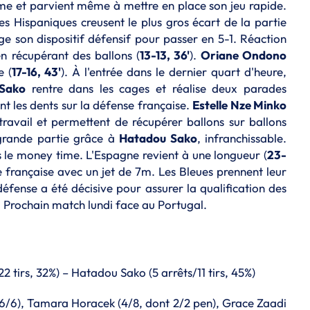
me et parvient même à mettre en place son jeu rapide.
s Hispaniques creusent le plus gros écart de la partie
ge son dispositif défensif pour passer en 5-1. Réaction
n récupérant des ballons (
13-13, 36'
).
Oriane Ondono
e (
17-16, 43'
). À l'entrée dans le dernier quart d'heure,
Sako
rentre dans les cages et réalise deux parades
t les dents sur la défense française.
Estelle Nze Minko
ravail et permettent de récupérer ballons sur ballons
 grande partie grâce à
Hatadou Sako
, infranchissable.
 le money time. L'Espagne revient à une longueur (
23-
re française avec un jet de 7m. Les Bleues prennent leur
défense a été décisive pour assurer la qualification des
o. Prochain match lundi face au Portugal.
2 tirs, 32%) – Hatadou Sako (5 arrêts/11 tirs, 45%)
(6/6), Tamara Horacek (4/8, dont 2/2 pen), Grace Zaadi