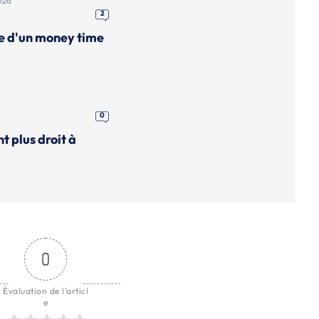
026
2
me d'un money time
0
nt plus droit à
0
Évaluation de l'articl
e