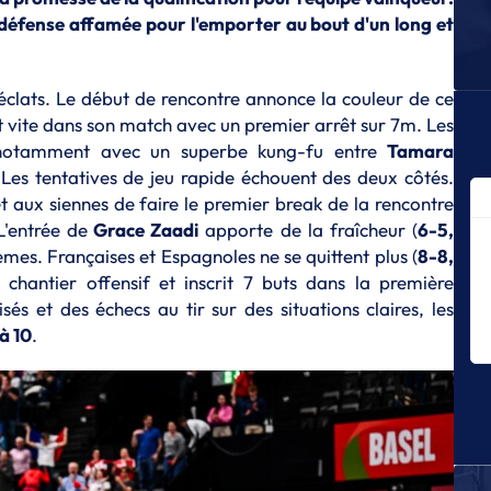
Le
 défense affamée pour l'emporter au bout d'un long et
af
E
Sé
éclats. Le début de rencontre annonce la couleur de ce
es
 vite dans son match avec un premier arrêt sur 7m. Les
, notamment avec un superbe kung-fu entre
Tamara
E
La
. Les tentatives de jeu rapide échouent des deux côtés.
 aux siennes de faire le premier break de la rencontre
E
L'entrée de
Grace Zaadi
apporte de la fraîcheur (
6-5,
Le
la
èmes. Françaises et Espagnoles ne se quittent plus (
8-8,
chantier offensif et inscrit 7 buts dans la première
E
és et des échecs au tir sur des situations claires, les
Le
éq
 à 10
.
E
Lu
su
E
P