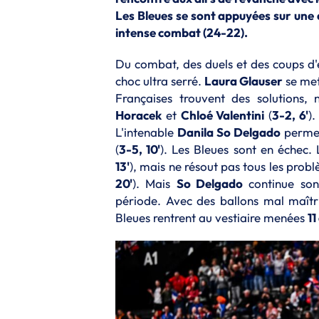
Les Bleues se sont appuyées sur une
intense combat (24-22).
Du combat, des duels et des coups d'
choc ultra serré.
Laura Glauser
se met
Françaises trouvent des solutions
Horacek
et
Chloé Valentini
(
3-2, 6'
)
L'intenable
Danila So Delgado
permet
(
3-5, 10'
). Les Bleues sont en échec. 
13'
), mais ne résout pas tous les probl
20'
). Mais
So Delgado
continue son 
période. Avec des ballons mal maîtris
Bleues rentrent au vestiaire menées
11