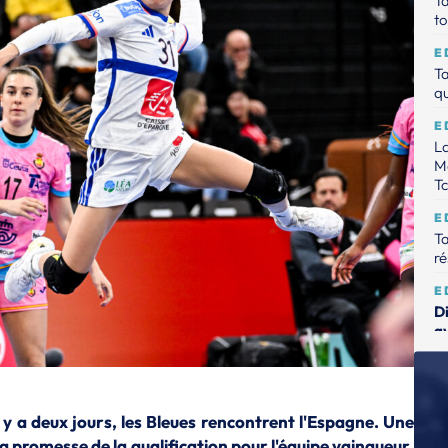
Ta
to
E
Ta
qu
E
La
Mo
T
E
Ta
ré
E
D
av
E
)
Ta
ma
il y a deux jours, les Bleues rencontrent l'Espagne. Une
E
a promesse de la qualification pour l'équipe vainqueur.