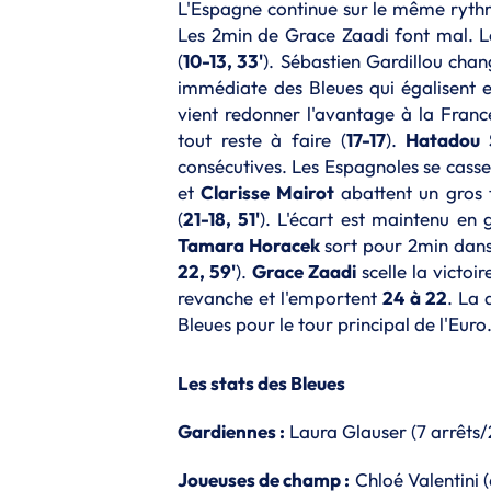
L'Espagne continue sur le même ryth
Les 2min de Grace Zaadi font mal. Le
(
10-13, 33'
). Sébastien Gardillou chan
immédiate des Bleues qui égalisent e
vient redonner l'avantage à la Franc
tout reste à faire (
17-17
).
Hatadou 
consécutives. Les Espagnoles se cassen
et
Clarisse Mairot
abattent un gros t
(
21-18, 51'
). L'écart est maintenu en
Tamara Horacek
sort pour 2min dans
22, 59'
).
Grace Zaadi
scelle la victoi
revanche et l'emportent
24 à 22
. La 
Bleues pour le tour principal de l'Eur
Les stats des Bleues
Gardiennes :
Laura Glauser (7 arrêts/2
Joueuses de champ :
Chloé Valentini 