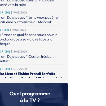
lant Dujshebaev satisfait mais déjà
urné vers la suite
DF (M)
| 17/05/2026
lant Dujshebaev " Je ne veux pas être
atrième ou troisième au Mondial"
DF(M)
| 17/05/2026
 France se qualifie sans soucis pour le
ndial grâce à sa victoire face à la
chéquie
DF (M)
| 13/05/2026
lant Dujshebaev " C'est un très bon
sultat"
DF (M)
| 10/05/2026
ika Mem et Elohim Prandi forfaits
ec les Bleus, Pelecka et Plat en renfort
DF (M)
| 01/05/2026
lant Dushebaev dévoile sa liste pour les
Quel programme
tchs décisifs vers le Mondial
à la TV ?
DF (F)
| 15/04/2026