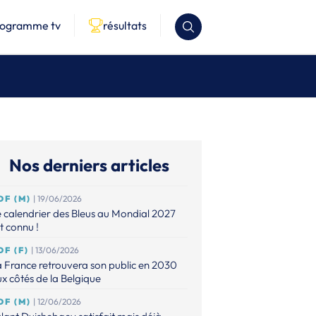
rogramme tv
résultats
Nos derniers articles
DF (M)
| 19/06/2026
 calendrier des Bleus au Mondial 2027
t connu !
DF (F)
| 13/06/2026
 France retrouvera son public en 2030
x côtés de la Belgique
DF (M)
| 12/06/2026