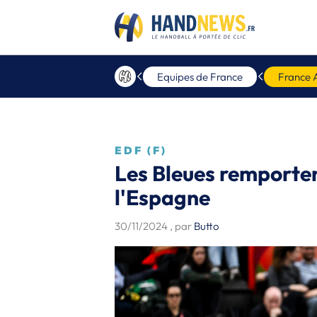
Equipes de France
France 
EDF (F)
Les Bleues remporten
l'Espagne
30/11/2024
, par
Butto