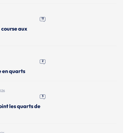
11
a course aux
2
e en quarts
026
3
int les quarts de