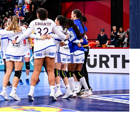
E
Ma
Bl
E
Ta
de
E
Ro
la
E
La
E
Ta
ré