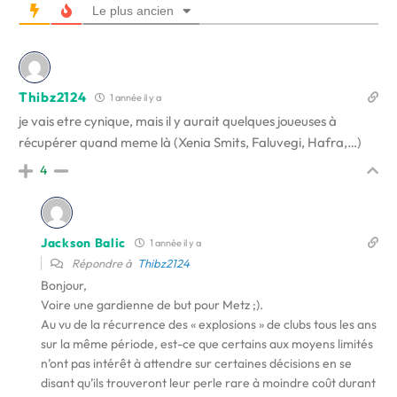
Le plus ancien
Thibz2124
1 année il y a
je vais etre cynique, mais il y aurait quelques joueuses à
récupérer quand meme là (Xenia Smits, Faluvegi, Hafra,…)
4
Jackson Balic
1 année il y a
Répondre à
Thibz2124
Bonjour,
Voire une gardienne de but pour Metz ;).
Au vu de la récurrence des « explosions » de clubs tous les ans
sur la même période, est-ce que certains aux moyens limités
n’ont pas intérêt à attendre sur certaines décisions en se
disant qu’ils trouveront leur perle rare à moindre coût durant